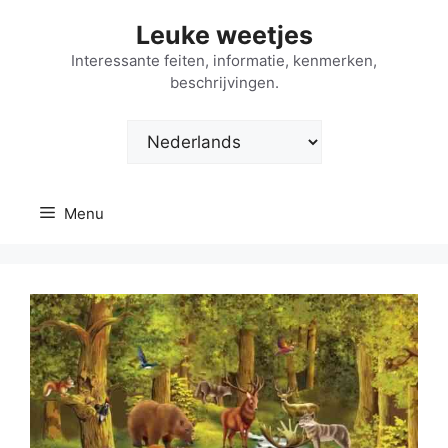
Ga
Leuke weetjes
naar
de
Interessante feiten, informatie, kenmerken,
beschrijvingen.
inhoud
Kies
een
taal
Menu