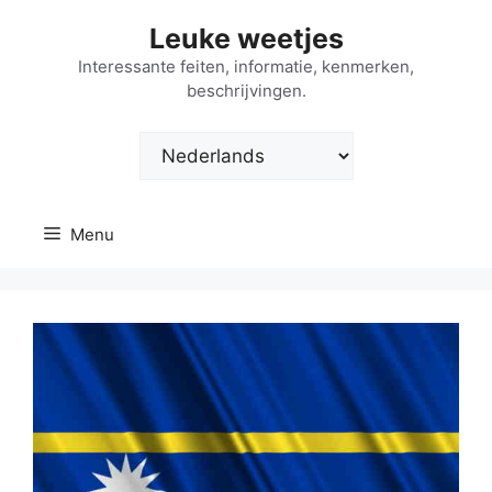
Ga
Leuke weetjes
naar
de
Interessante feiten, informatie, kenmerken,
beschrijvingen.
inhoud
Kies
een
taal
Menu