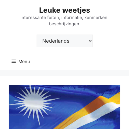
Ga
Leuke weetjes
naar
de
Interessante feiten, informatie, kenmerken,
beschrijvingen.
inhoud
Kies
een
taal
Menu