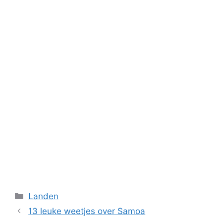
Categorieën
Landen
13 leuke weetjes over Samoa