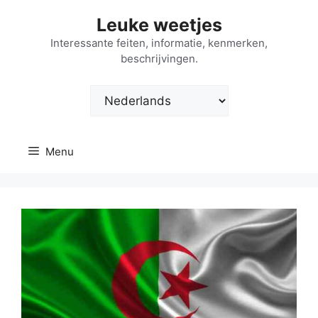
Ga
Leuke weetjes
naar
de
Interessante feiten, informatie, kenmerken,
beschrijvingen.
inhoud
Kies
een
taal
Menu