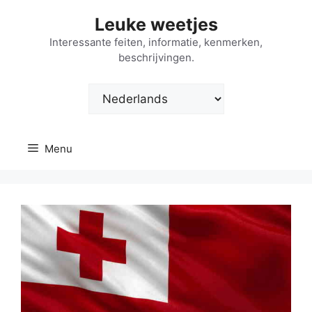
Ga
Leuke weetjes
naar
de
Interessante feiten, informatie, kenmerken,
beschrijvingen.
inhoud
Kies
een
taal
Menu