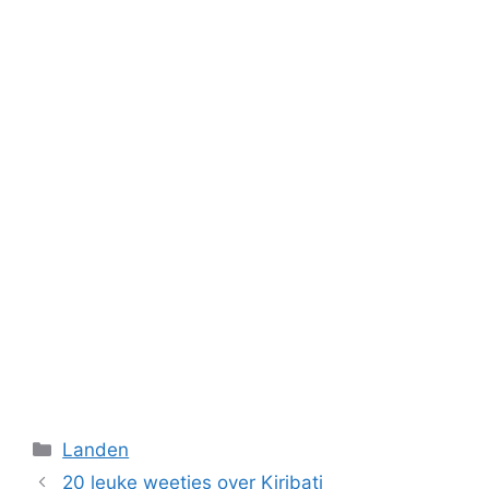
Categorieën
Landen
20 leuke weetjes over Kiribati