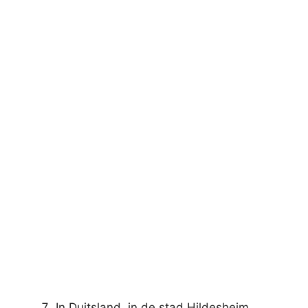
In Duitsland, in de stad Hildesheim,