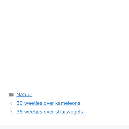
Categorieën
Natuur
30 weetjes over kameleons
36 weetjes over struisvogels