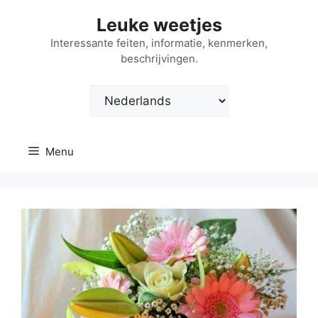
Ga
Leuke weetjes
naar
de
Interessante feiten, informatie, kenmerken,
beschrijvingen.
inhoud
Kies
een
taal
Menu