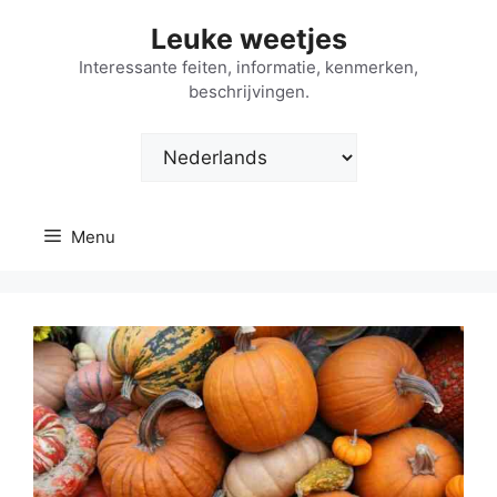
Ga
Leuke weetjes
naar
de
Interessante feiten, informatie, kenmerken,
beschrijvingen.
inhoud
Kies
een
taal
Menu