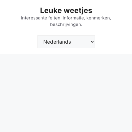
Ga
Leuke weetjes
naar
de
Interessante feiten, informatie, kenmerken,
beschrijvingen.
inhoud
Kies
een
taal