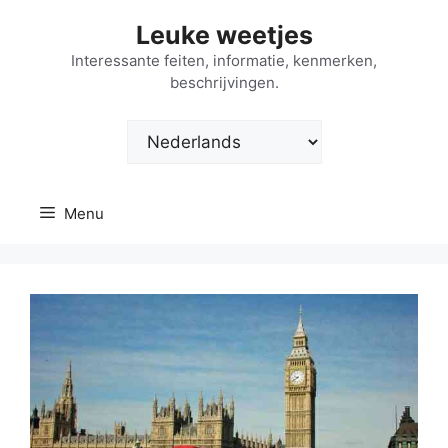
Ga
Leuke weetjes
naar
de
Interessante feiten, informatie, kenmerken,
beschrijvingen.
inhoud
Kies
een
taal
Menu