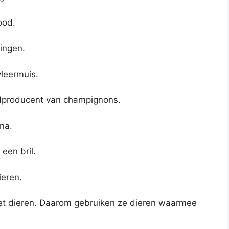
ood.
dingen.
vleermuis.
dproducent van champignons.
na.
een bril.
ieren.
t dieren. Daarom gebruiken ze dieren waarmee