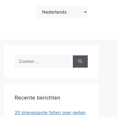
Kies
een
taal
Zoek
naar:
Recente berichten
20 interessante feiten over geiten