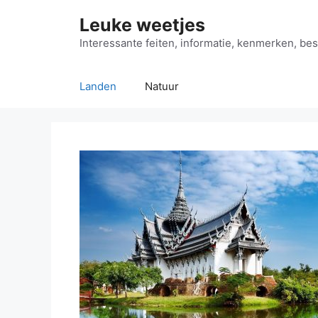
Ga
Leuke weetjes
naar
de
Interessante feiten, informatie, kenmerken, bes
inhoud
Landen
Natuur