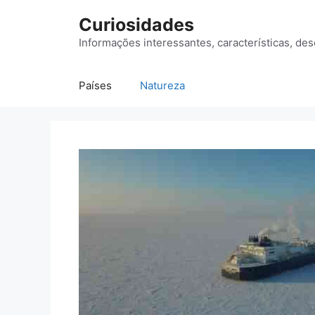
Saltar
Curiosidades
para
o
Informações interessantes, características, des
conteúdo
Países
Natureza