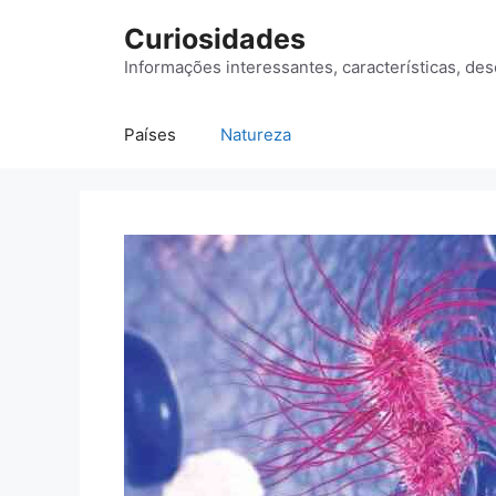
Saltar
Curiosidades
para
o
Informações interessantes, características, des
conteúdo
Países
Natureza