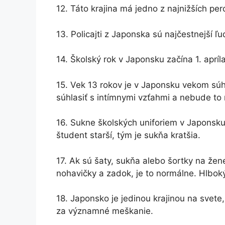
12. Táto krajina má jedno z najnižších per
13. Policajti z Japonska sú najčestnejší ľ
14. Školský rok v Japonsku začína 1. apríl
15. Vek 13 rokov je v Japonsku vekom sú
súhlasiť s intímnymi vzťahmi a nebude to n
16. Sukne školských uniforiem v Japonsku 
študent starší, tým je sukňa kratšia.
17. Ak sú šaty, sukňa alebo šortky na žen
nohavičky a zadok, je to normálne. Hlboký 
18. Japonsko je jedinou krajinou na svete
za významné meškanie.