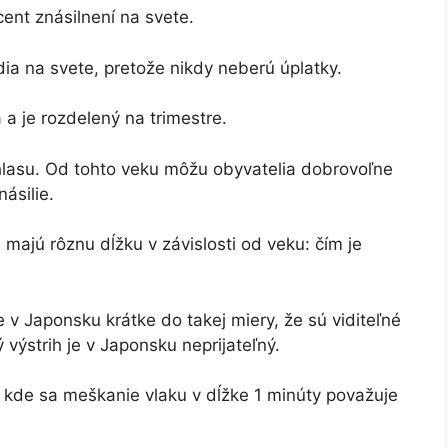
cent znásilnení na svete.
udia na svete, pretože nikdy neberú úplatky.
a a je rozdelený na trimestre.
hlasu. Od tohto veku môžu obyvatelia dobrovoľne
ásilie.
majú rôznu dĺžku v závislosti od veku: čím je
e v Japonsku krátke do takej miery, že sú viditeľné
výstrih je v Japonsku neprijateľný.
, kde sa meškanie vlaku v dĺžke 1 minúty považuje