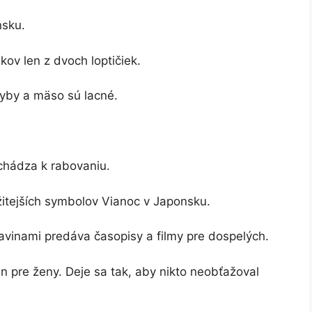
nsku.
ov len z dvoch loptičiek.
ryby a mäso sú lacné.
chádza k rabovaniu.
žitejších symbolov Vianoc v Japonsku.
vinami predáva časopisy a filmy pre dospelých.
n pre ženy. Deje sa tak, aby nikto neobťažoval