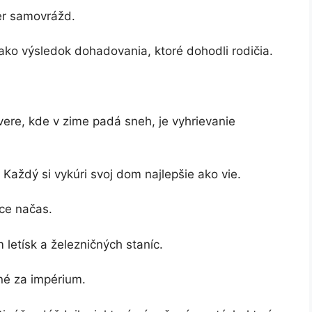
ier samovrážd.
ko výsledok dohadovania, ktoré dohodli rodičia.
ere, kde v zime padá sneh, je vyhrievanie
. Každý si vykúri svoj dom najlepšie ako vie.
áce načas.
letísk a železničných staníc.
né za impérium.