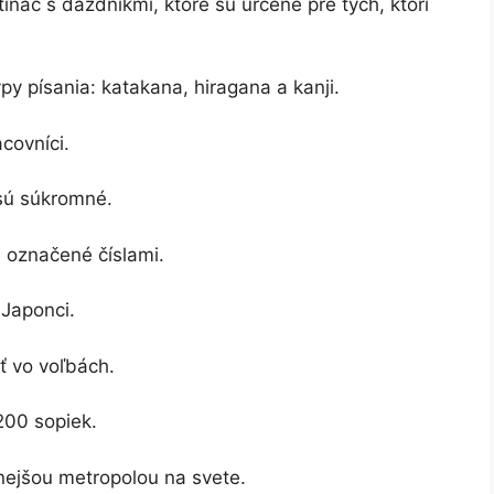
ináč s dáždnikmi, ktoré sú určené pre tých, ktorí
py písania: katakana, hiragana a kanji.
covníci.
sú súkromné.
 označené číslami.
 Japonci.
iť vo voľbách.
200 sopiek.
ejšou metropolou na svete.