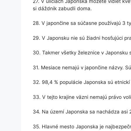
27. V uliciach Japonska môžete vidieť kvet
si dáždnik zabudli doma.
28. V japončine sa súčasne používajú 3 ty
29. V Japonsku nie sú žiadni hosťujúci pra
30. Takmer všetky železnice v Japonsku 
31. Mesiace nemajú v japončine názvy. Sú
32. 98,4 % populácie Japonska sú etnickí
33. V tejto krajine väzni nemajú právo vol
34. Na území Japonska sa nachádza asi 
35. Hlavné mesto Japonska je najbezpečn