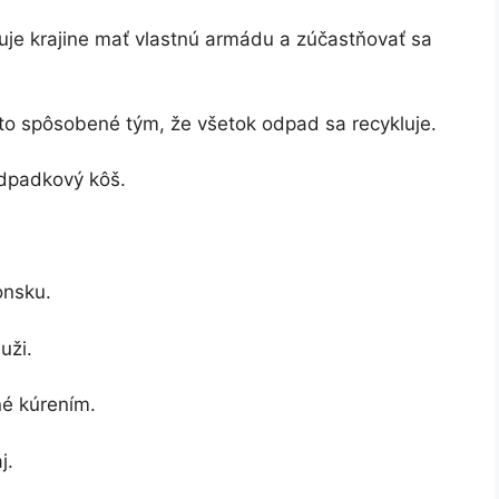
zuje krajine mať vlastnú armádu a zúčastňovať sa
 to spôsobené tým, že všetok odpad sa recykluje.
odpadkový kôš.
onsku.
uži.
né kúrením.
j.