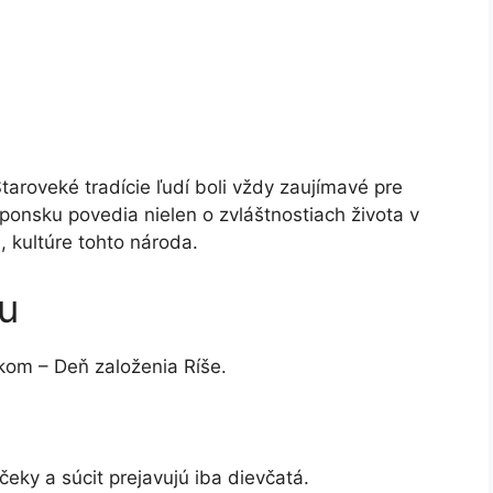
aroveké tradície ľudí boli vždy zaujímavé pre
aponsku povedia nielen o zvláštnostiach života v
e, kultúre tohto národa.
u
tkom – Deň založenia Ríše.
eky a súcit prejavujú iba dievčatá.