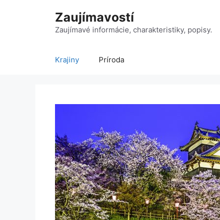
Preskočiť
Zaujímavostí
na
obsah
Zaujímavé informácie, charakteristiky, popisy.
Krajiny
Príroda