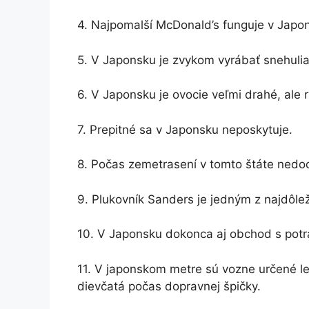
4. Najpomalší McDonald’s funguje v Japo
5. V Japonsku je zvykom vyrábať snehuliak
6. V Japonsku je ovocie veľmi drahé, ale 
7. Prepitné sa v Japonsku neposkytuje.
8. Počas zemetrasení v tomto štáte nedo
9. Plukovník Sanders je jedným z najdôle
10. V Japonsku dokonca aj obchod s potra
11. V japonskom metre sú vozne určené le
dievčatá počas dopravnej špičky.