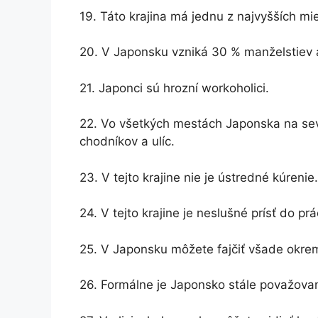
19. Táto krajina má jednu z najvyšších m
20. V Japonsku vzniká 30 % manželstiev a
21. Japonci sú hrozní workoholici.
22. Vo všetkých mestách Japonska na sev
chodníkov a ulíc.
23. V tejto krajine nie je ústredné kúrenie
24. V tejto krajine je neslušné prísť do pr
25. V Japonsku môžete fajčiť všade okrem 
26. Formálne je Japonsko stále považova