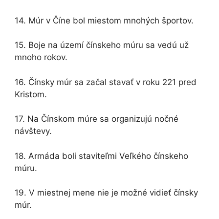
14. Múr v Číne bol miestom mnohých športov.
15. Boje na území čínskeho múru sa vedú už
mnoho rokov.
16. Čínsky múr sa začal stavať v roku 221 pred
Kristom.
17. Na Čínskom múre sa organizujú nočné
návštevy.
18. Armáda boli staviteľmi Veľkého čínskeho
múru.
19. V miestnej mene nie je možné vidieť čínsky
múr.