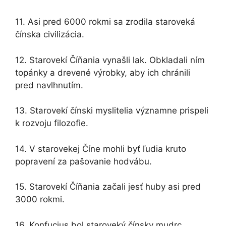
11. Asi pred 6000 rokmi sa zrodila staroveká
čínska civilizácia.
12. Starovekí Číňania vynašli lak. Obkladali ním
topánky a drevené výrobky, aby ich chránili
pred navlhnutím.
13. Starovekí čínski myslitelia významne prispeli
k rozvoju filozofie.
14. V starovekej Číne mohli byť ľudia kruto
popravení za pašovanie hodvábu.
15. Starovekí Číňania začali jesť huby asi pred
3000 rokmi.
16. Konfucius bol staroveký čínsky mudrc.