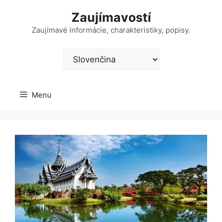
Preskočiť
Zaujímavostí
na
obsah
Zaujímavé informácie, charakteristiky, popisy.
Vyberte
jazyk
Menu