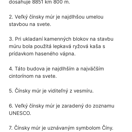
dosahuje 8851 km 800 m.
2. Veľký čínsky múr je najdlhšou umelou
stavbou na svete.
3. Pri ukladaní kamenných blokov na stavbu
múru bola použitá lepkavá ryžová kaša s
prídavkom haseného vápna.
4. Táto budova je najdlhším a najväčším
cintorínom na svete.
5. Čínsky múr je viditeľný z vesmíru.
6. Veľký čínsky múr je zaradený do zoznamu
UNESCO.
7. Čínsky múr je uznávaným symbolom Číny.