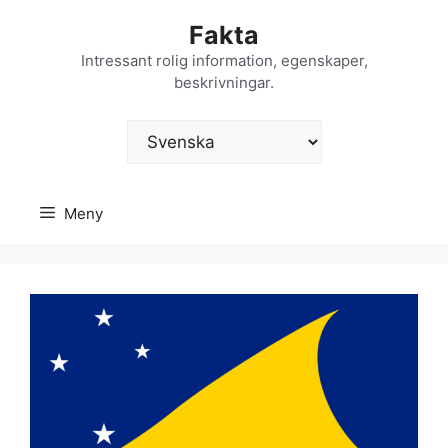
Hoppa
Fakta
till
innehåll
Intressant rolig information, egenskaper,
beskrivningar.
Välj
ett
språk
Meny