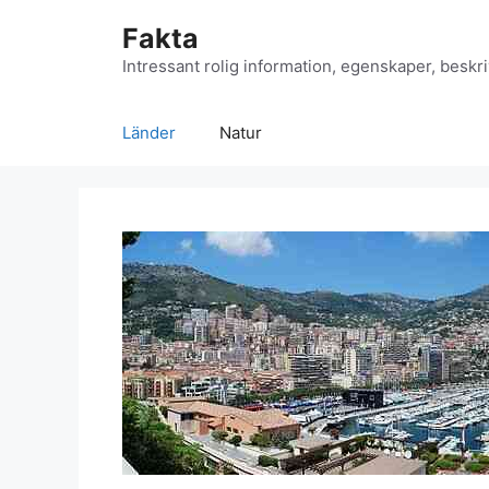
Hoppa
Fakta
till
innehåll
Intressant rolig information, egenskaper, beskri
Länder
Natur