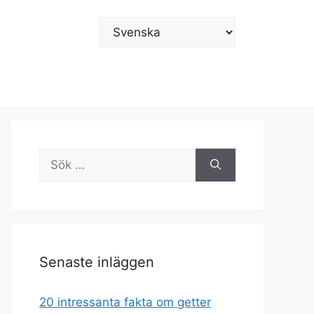
Välj
ett
språk
Sök
efter:
Senaste inläggen
20 intressanta fakta om getter