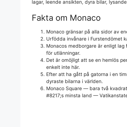
lagar, leende ansikten, dyra bilar, lysan
Fakta om Monaco
Monaco gränsar på alla sidor av en
Urfödda invånare i Furstendömet k
Monacos medborgare är enligt lag 
för utlänningar.
Det är omöjligt att se en hemlös per
enkelt inte här.
Efter att ha gått på gatorna i en t
dyraste bilarna i världen.
Monaco Square — bara två kvadratk
#8217;s minsta land — Vatikanstate