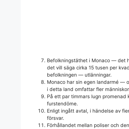
Befolkningstäthet i Monaco — det h
det vill säga cirka 15 tusen per kv
befolkningen — utlänningar.
Monaco har sin egen landarmé — om
i detta land omfattar fler människo
På ett par timmars lugn promenad k
furstendöme.
Enligt ingått avtal, i händelse av f
försvar.
Förhållandet mellan poliser och de