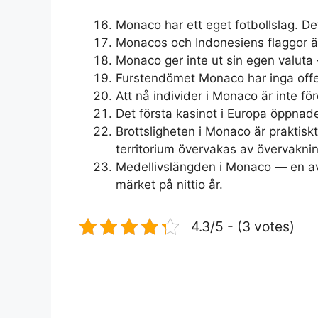
Monaco har ett eget fotbollslag. De
Monacos och Indonesiens flaggor är
Monaco ger inte ut sin egen valuta –
Furstendömet Monaco har inga offen
Att nå individer i Monaco är inte fö
Det första kasinot i Europa öppnade
Brottsligheten i Monaco är praktisk
territorium övervakas av övervakni
Medellivslängden i Monaco — en av 
märket på nittio år.
4.3/5 - (3 votes)