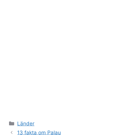
Kategorier
Länder
13 fakta om Palau