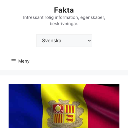
Hoppa
Fakta
till
innehåll
Intressant rolig information, egenskaper,
beskrivningar.
Välj
ett
språk
Meny