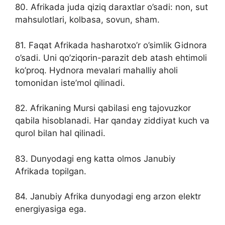
80. Afrikada juda qiziq daraxtlar o’sadi: non, sut
mahsulotlari, kolbasa, sovun, sham.
81. Faqat Afrikada hasharotxo’r o’simlik Gidnora
o’sadi. Uni qo’ziqorin-parazit deb atash ehtimoli
ko’proq. Hydnora mevalari mahalliy aholi
tomonidan iste’mol qilinadi.
82. Afrikaning Mursi qabilasi eng tajovuzkor
qabila hisoblanadi. Har qanday ziddiyat kuch va
qurol bilan hal qilinadi.
83. Dunyodagi eng katta olmos Janubiy
Afrikada topilgan.
84. Janubiy Afrika dunyodagi eng arzon elektr
energiyasiga ega.