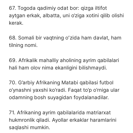
67. Togoda qadimiy odat bor: qizga iltifot
aytgan erkak, albatta, uni o‘ziga xotini qilib olishi
kerak.
68. Somali bir vaqtning oʻzida ham davlat, ham
tilning nomi.
69. Afrikalik mahalliy aholining ayrim qabilalari
hali ham olov nima ekanligini bilishmaydi.
70. G’arbiy Afrikaning Matabi qabilasi futbol
o’ynashni yaxshi ko’radi. Faqat to’p o’rniga ular
odamning bosh suyagidan foydalanadilar.
71. Afrikaning ayrim qabilalarida matriarxat
hukmronlik qiladi. Ayollar erkaklar haramlarini
saqlashi mumkin.