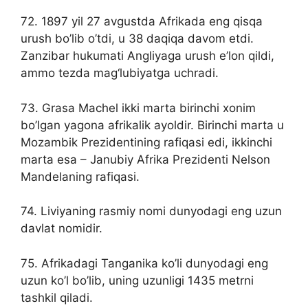
72. 1897 yil 27 avgustda Afrikada eng qisqa
urush bo’lib o’tdi, u 38 daqiqa davom etdi.
Zanzibar hukumati Angliyaga urush e’lon qildi,
ammo tezda mag‘lubiyatga uchradi.
73. Grasa Machel ikki marta birinchi xonim
bo’lgan yagona afrikalik ayoldir. Birinchi marta u
Mozambik Prezidentining rafiqasi edi, ikkinchi
marta esa – Janubiy Afrika Prezidenti Nelson
Mandelaning rafiqasi.
74. Liviyaning rasmiy nomi dunyodagi eng uzun
davlat nomidir.
75. Afrikadagi Tanganika ko’li dunyodagi eng
uzun ko’l bo’lib, uning uzunligi 1435 metrni
tashkil qiladi.