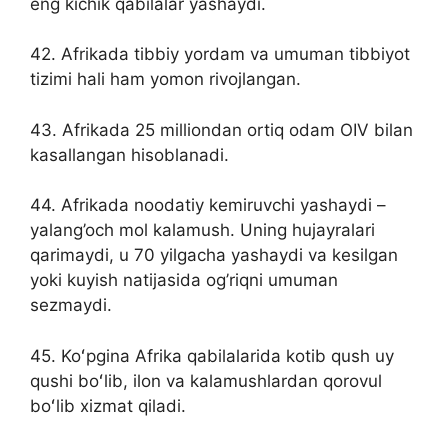
eng kichik qabilalar yashaydi.
42. Afrikada tibbiy yordam va umuman tibbiyot
tizimi hali ham yomon rivojlangan.
43. Afrikada 25 milliondan ortiq odam OIV bilan
kasallangan hisoblanadi.
44. Afrikada noodatiy kemiruvchi yashaydi –
yalang’och mol kalamush. Uning hujayralari
qarimaydi, u 70 yilgacha yashaydi va kesilgan
yoki kuyish natijasida og’riqni umuman
sezmaydi.
45. Koʻpgina Afrika qabilalarida kotib qush uy
qushi boʻlib, ilon va kalamushlardan qorovul
boʻlib xizmat qiladi.