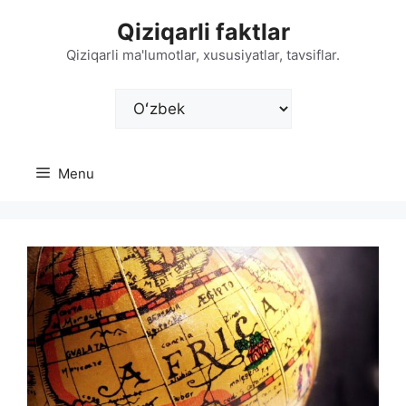
Skip
Qiziqarli faktlar
to
content
Qiziqarli ma'lumotlar, xususiyatlar, tavsiflar.
Choose
a
language
Menu