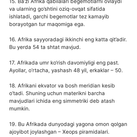
15. Ba’zi Afrika qabilalari begemotlarni ovlaydi
va ularning go’shtini oziq-ovqat sifatida
ishlatadi, garchi begemotlar tez kamayib
borayotgan tur maqomiga ega.
16. Afrika sayyoradagi ikkinchi eng katta qit’adir.
Bu yerda 54 ta shtat mavjud.
17. Afrikada umr ko‘rish davomiyligi eng past.
Ayollar, o’rtacha, yashash 48 yil, erkaklar – 50.
18. Afrikani ekvator va bosh meridian kesib
o’tadi. Shuning uchun materikni barcha
mavjudlari ichida eng simmetriki deb atash
mumkin.
19. Bu Afrikada dunyodagi yagona omon qolgan
ajoyibot joylashgan – Xeops piramidalari.