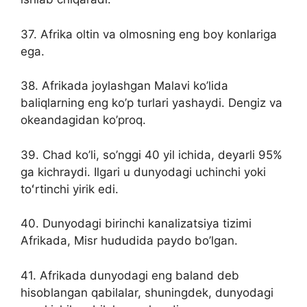
37. Afrika oltin va olmosning eng boy konlariga
ega.
38. Afrikada joylashgan Malavi ko’lida
baliqlarning eng ko’p turlari yashaydi. Dengiz va
okeandagidan ko’proq.
39. Chad ko’li, so’nggi 40 yil ichida, deyarli 95%
ga kichraydi. Ilgari u dunyodagi uchinchi yoki
toʻrtinchi yirik edi.
40. Dunyodagi birinchi kanalizatsiya tizimi
Afrikada, Misr hududida paydo bo’lgan.
41. Afrikada dunyodagi eng baland deb
hisoblangan qabilalar, shuningdek, dunyodagi