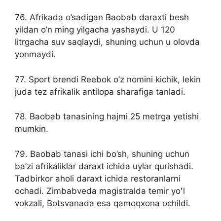
76. Afrikada o’sadigan Baobab daraxti besh
yildan o’n ming yilgacha yashaydi. U 120
litrgacha suv saqlaydi, shuning uchun u olovda
yonmaydi.
77. Sport brendi Reebok o’z nomini kichik, lekin
juda tez afrikalik antilopa sharafiga tanladi.
78. Baobab tanasining hajmi 25 metrga yetishi
mumkin.
79. Baobab tanasi ichi bo’sh, shuning uchun
ba’zi afrikaliklar daraxt ichida uylar qurishadi.
Tadbirkor aholi daraxt ichida restoranlarni
ochadi. Zimbabveda magistralda temir yoʻl
vokzali, Botsvanada esa qamoqxona ochildi.