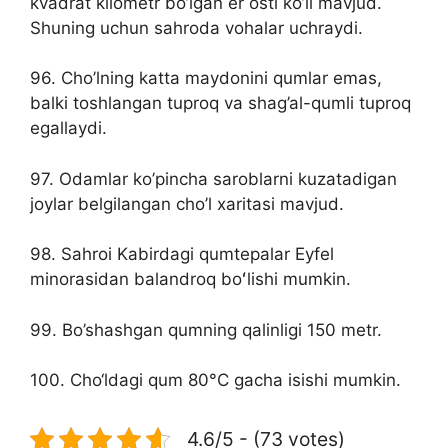
kvadrat kilometr bo’lgan er osti ko’li mavjud.
Shuning uchun sahroda vohalar uchraydi.
96. Cho’lning katta maydonini qumlar emas,
balki toshlangan tuproq va shag’al-qumli tuproq
egallaydi.
97. Odamlar ko’pincha saroblarni kuzatadigan
joylar belgilangan cho’l xaritasi mavjud.
98. Sahroi Kabirdagi qumtepalar Eyfel
minorasidan balandroq boʻlishi mumkin.
99. Bo’shashgan qumning qalinligi 150 metr.
100. Cho‘ldagi qum 80°C gacha isishi mumkin.
4.6/5 - (73 votes)