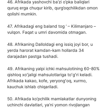
46. Afrikada yashovchi ba’zi o’pka baliqlari
quruq erga chuqur kirib, qurg’oqchilikdan omon
qolishi mumkin.
47. Afrikadagi eng baland tog ‘ – Kilimanjaro –
vulqon. Faqat u umri davomida otmagan.
48. Afrikaning Dalloldagi eng issiq joyi bor, u
yerda harorat kamdan-kam hollarda 34
darajadan pastga tushadi.
49. Afrikaning yalpi ichki mahsulotining 60-80%
qishloq xoʻjaligi mahsulotlariga toʻgʻri keladi.
Afrikada kakao, kofe, yeryongʻoq, xurmo,
kauchuk ishlab chiqariladi.
50. Afrikada ko’pchilik mamlakatlar dunyoning
uchinchi davlatlari, ya’ni yomon rivojlangan