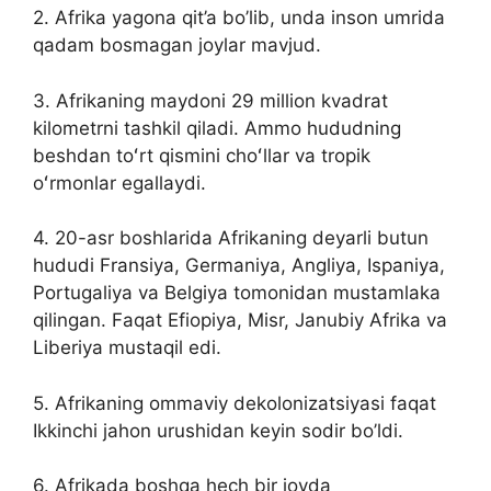
2. Afrika yagona qit’a bo’lib, unda inson umrida
qadam bosmagan joylar mavjud.
3. Afrikaning maydoni 29 million kvadrat
kilometrni tashkil qiladi. Ammo hududning
beshdan toʻrt qismini choʻllar va tropik
oʻrmonlar egallaydi.
4. 20-asr boshlarida Afrikaning deyarli butun
hududi Fransiya, Germaniya, Angliya, Ispaniya,
Portugaliya va Belgiya tomonidan mustamlaka
qilingan. Faqat Efiopiya, Misr, Janubiy Afrika va
Liberiya mustaqil edi.
5. Afrikaning ommaviy dekolonizatsiyasi faqat
Ikkinchi jahon urushidan keyin sodir bo’ldi.
6. Afrikada boshqa hech bir joyda