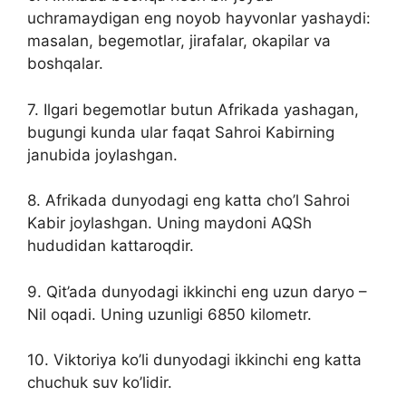
uchramaydigan eng noyob hayvonlar yashaydi:
masalan, begemotlar, jirafalar, okapilar va
boshqalar.
7. Ilgari begemotlar butun Afrikada yashagan,
bugungi kunda ular faqat Sahroi Kabirning
janubida joylashgan.
8. Afrikada dunyodagi eng katta cho’l Sahroi
Kabir joylashgan. Uning maydoni AQSh
hududidan kattaroqdir.
9. Qit’ada dunyodagi ikkinchi eng uzun daryo –
Nil oqadi. Uning uzunligi 6850 kilometr.
10. Viktoriya ko’li dunyodagi ikkinchi eng katta
chuchuk suv ko’lidir.