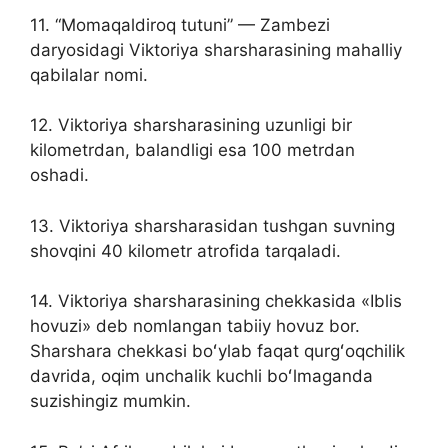
11. “Momaqaldiroq tutuni” — Zambezi
daryosidagi Viktoriya sharsharasining mahalliy
qabilalar nomi.
12. Viktoriya sharsharasining uzunligi bir
kilometrdan, balandligi esa 100 metrdan
oshadi.
13. Viktoriya sharsharasidan tushgan suvning
shovqini 40 kilometr atrofida tarqaladi.
14. Viktoriya sharsharasining chekkasida «Iblis
hovuzi» deb nomlangan tabiiy hovuz bor.
Sharshara chekkasi boʻylab faqat qurgʻoqchilik
davrida, oqim unchalik kuchli boʻlmaganda
suzishingiz mumkin.