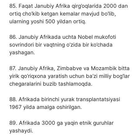
85. Faqat Janubiy Afrika qirg’oqlarida 2000 dan
ortiq cho’kib ketgan kemalar mavjud bo’lib,
ularning yoshi 500 yildan ortiq.
86. Janubiy Afrikada uchta Nobel mukofoti
sovrindori bir vaqtning o’zida bir ko’chada
yashagan.
87. Janubiy Afrika, Zimbabve va Mozambik bitta
yirik qo’riqxona yaratish uchun ba’zi milliy bog’lar
chegaralarini buzib tashlamoqda.
88. Afrikada birinchi yurak transplantatsiyasi
1967 yilda amalga oshirilgan.
89. Afrikada 3000 ga yaqin etnik guruhlar
yashaydi.