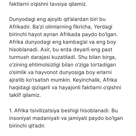
faktlarni o’qishni tavsiya qilamiz.
Dunyodagi eng ajoyib qit’alardan biri bu
Afrikadir. Ba’zi olimlarning fikricha, Yerdagi
birinchi hayot aynan Afrikada paydo bo’lgan.
Afrika dunyodagi eng kambag’al va eng boy
hisoblanadi. Axir, bu erda deyarli eng past
turmush darajasi kuzatiladi. Shu bilan birga,
o’zining ehtimolsizligi bilan o’ziga tortadigan
o’simlik va hayvonot dunyosiga boy erlarni
ajratib ko’rsatish mumkin. Keyinchalik, Afrika
haqidagi qiziqarli va hayajonli faktlarni o’qishni
taklif qilamiz.
1. Afrika tsivilizatsiya beshigi hisoblanadi. Bu
insoniyat madaniyati va jamiyati paydo bo’lgan
birinchi qit’adir.