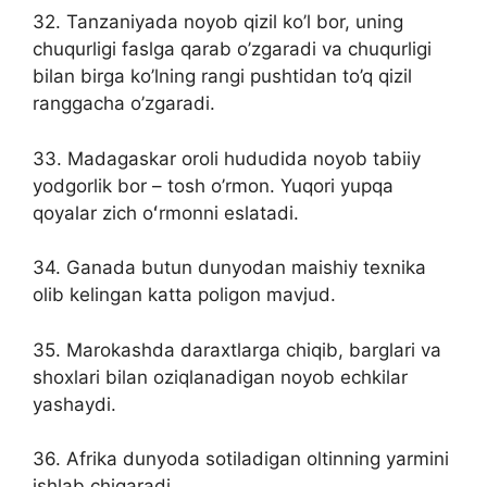
32. Tanzaniyada noyob qizil ko’l bor, uning
chuqurligi faslga qarab o’zgaradi va chuqurligi
bilan birga ko’lning rangi pushtidan to’q qizil
ranggacha o’zgaradi.
33. Madagaskar oroli hududida noyob tabiiy
yodgorlik bor – tosh o’rmon. Yuqori yupqa
qoyalar zich oʻrmonni eslatadi.
34. Ganada butun dunyodan maishiy texnika
olib kelingan katta poligon mavjud.
35. Marokashda daraxtlarga chiqib, barglari va
shoxlari bilan oziqlanadigan noyob echkilar
yashaydi.
36. Afrika dunyoda sotiladigan oltinning yarmini
ishlab chiqaradi.