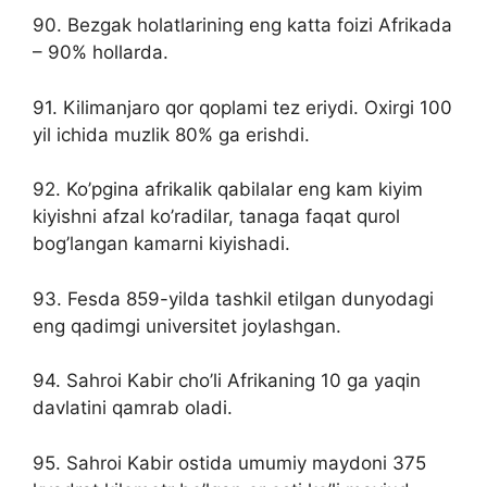
90. Bezgak holatlarining eng katta foizi Afrikada
– 90% hollarda.
91. Kilimanjaro qor qoplami tez eriydi. Oxirgi 100
yil ichida muzlik 80% ga erishdi.
92. Ko’pgina afrikalik qabilalar eng kam kiyim
kiyishni afzal ko’radilar, tanaga faqat qurol
bog’langan kamarni kiyishadi.
93. Fesda 859-yilda tashkil etilgan dunyodagi
eng qadimgi universitet joylashgan.
94. Sahroi Kabir cho’li Afrikaning 10 ga yaqin
davlatini qamrab oladi.
95. Sahroi Kabir ostida umumiy maydoni 375