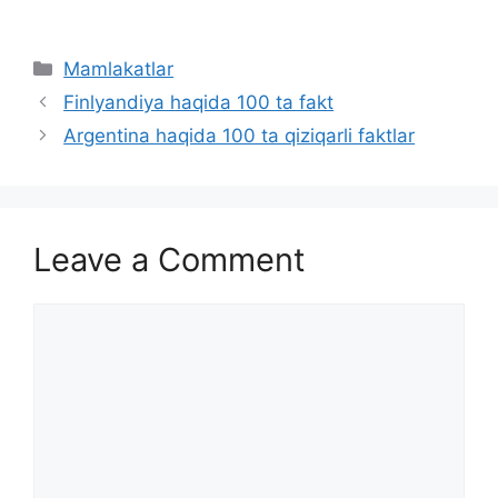
Categories
Mamlakatlar
Finlyandiya haqida 100 ta fakt
Argentina haqida 100 ta qiziqarli faktlar
Leave a Comment
Comment