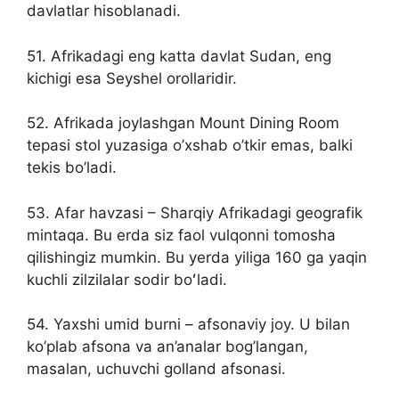
davlatlar hisoblanadi.
51. Afrikadagi eng katta davlat Sudan, eng
kichigi esa Seyshel orollaridir.
52. Afrikada joylashgan Mount Dining Room
tepasi stol yuzasiga o’xshab o’tkir emas, balki
tekis bo’ladi.
53. Afar havzasi – Sharqiy Afrikadagi geografik
mintaqa. Bu erda siz faol vulqonni tomosha
qilishingiz mumkin. Bu yerda yiliga 160 ga yaqin
kuchli zilzilalar sodir boʻladi.
54. Yaxshi umid burni – afsonaviy joy. U bilan
ko’plab afsona va an’analar bog’langan,
masalan, uchuvchi golland afsonasi.