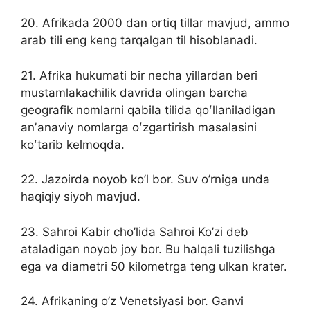
20. Afrikada 2000 dan ortiq tillar mavjud, ammo
arab tili eng keng tarqalgan til hisoblanadi.
21. Afrika hukumati bir necha yillardan beri
mustamlakachilik davrida olingan barcha
geografik nomlarni qabila tilida qoʻllaniladigan
anʼanaviy nomlarga oʻzgartirish masalasini
koʻtarib kelmoqda.
22. Jazoirda noyob ko’l bor. Suv o’rniga unda
haqiqiy siyoh mavjud.
23. Sahroi Kabir cho’lida Sahroi Ko’zi deb
ataladigan noyob joy bor. Bu halqali tuzilishga
ega va diametri 50 kilometrga teng ulkan krater.
24. Afrikaning o’z Venetsiyasi bor. Ganvi