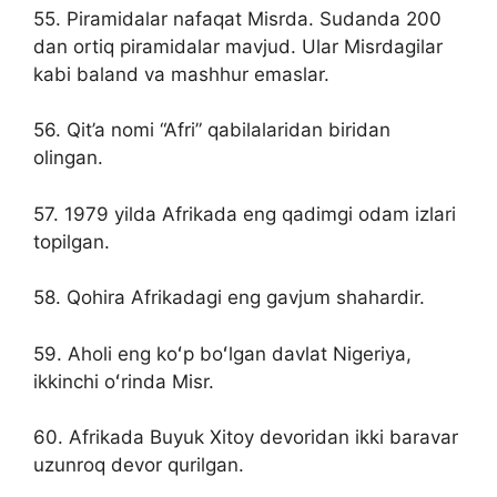
55. Piramidalar nafaqat Misrda. Sudanda 200
dan ortiq piramidalar mavjud. Ular Misrdagilar
kabi baland va mashhur emaslar.
56. Qit’a nomi “Afri” qabilalaridan biridan
olingan.
57. 1979 yilda Afrikada eng qadimgi odam izlari
topilgan.
58. Qohira Afrikadagi eng gavjum shahardir.
59. Aholi eng koʻp boʻlgan davlat Nigeriya,
ikkinchi oʻrinda Misr.
60. Afrikada Buyuk Xitoy devoridan ikki baravar
uzunroq devor qurilgan.