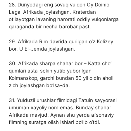
28. Dunyodagi eng sovuq vulqon Oy Doinio
Legai Afrikada joylashgan. Kraterdan
otilayotgan lavaning harorati oddiy vulqonlarga
qaraganda bir necha barobar past.
29. Afrikada Rim davrida qurilgan o’z Kolizey
bor. U El-Jemda joylashgan.
30. Afrikada sharpa shahar bor – Katta cho’l
qumlari asta-sekin yutib yuborilgan
Kolmanskop, garchi bundan 50 yil oldin aholi
zich joylashgan bo’lsa-da.
31. Yulduzli urushlar filmidagi Tatuin sayyorasi
umuman xayoliy nom emas. Bunday shahar
Afrikada mavjud. Aynan shu yerda afsonaviy
filmning suratga olish ishlari bo‘lib o‘tdi.