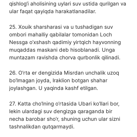
qishlog’i aholisining uylari suv ustida qurilgan va
ular faqat qayiqda harakatlanadilar.
25. Xouik sharsharasi va u tushadigan suv
ombori mahalliy qabilalar tomonidan Loch
Nessga o’xshash qadimiy yirtqich hayvonning
muqaddas maskani deb hisoblanadi. Unga
muntazam ravishda chorva qurbonlik qilinadi.
26. O’rta er dengizida Misrdan unchalik uzoq
bo’lmagan joyda, Iraklion botgan shahar
joylashgan. U yaqinda kashf etilgan.
27. Katta cho’lning o’rtasida Ubari ko’llari bor,
lekin ulardagi suv dengizga qaraganda bir
necha barobar sho’r, shuning uchun ular sizni
tashnalikdan qutqarmaydi.