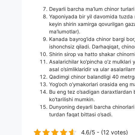
Deyarli barcha ma’lum chinor turlari
Yaponiyada bir yil davomida tuzda 
keyin shirin xamirga qovurilgan gaz
ma’lumotlar).
Kanada bayrog’ida chinor bargi bor,
ishonchsiz qiladi. Darhaqiqat, chinor
Shirin sirop va hatto shakar chinorn
Asalarichilar ko’pincha o’z mulklari
asal o’simliklaridir va ular asalarilar
Qadimgi chinor balandligi 40 metrg
Yog’och o’ymakorlari orasida eng ma
Bu eng tez o’sadigan daraxtlardan bir
ko’tarilishi mumkin.
Dunyoning deyarli barcha chinorlari
turdan faqat bittasi o’sadi.
4.6/5 - (12 votes)