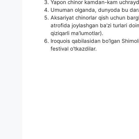
Yapon chinor kamdan-kam uchraydigan
Umuman olganda, dunyoda bu daraxt
Aksariyat chinorlar qish uchun bargl
atrofida joylashgan ba’zi turlari doi
qiziqarli ma’lumotlar).
Iroquois qabilasidan bo’lgan Shimol
festival o’tkazdilar.