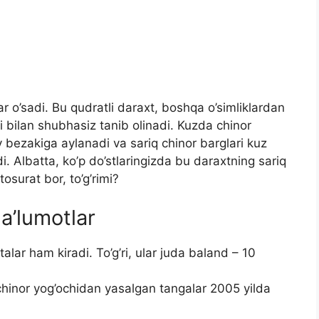
ar o’sadi. Bu qudratli daraxt, boshqa o’simliklardan
kli bilan shubhasiz tanib olinadi. Kuzda chinor
 bezakiga aylanadi va sariq chinor barglari kuz
i. Albatta, ko’p do’stlaringizda bu daraxtning sariq
tosurat bor, to’g’rimi?
a’lumotlar
alar ham kiradi. To’g’ri, ular juda baland – 10
hinor yog’ochidan yasalgan tangalar 2005 yilda