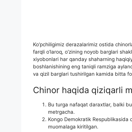
Ko’pchiligimiz derazalarimiz ostida chinorl
farqli o’laroq, o’zining noyob barglari sha
xiyobonlari har qanday shaharning haqiqiy
boshlanishining eng taniqli ramziga ayland
va qizil barglari tushirilgan kamida bitta fo
Chinor haqida qiziqarli m
Bu turga nafaqat daraxtlar, balki but
metrgacha.
Kongo Demokratik Respublikasida c
muomalaga kiritilgan.