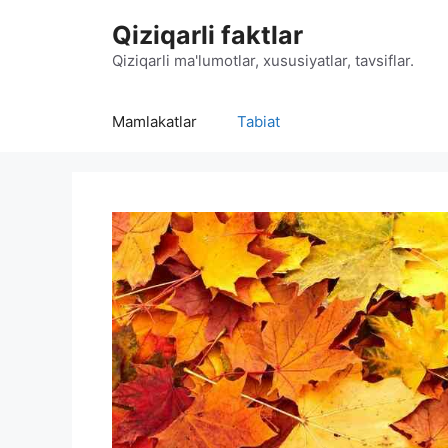
Skip
Qiziqarli faktlar
to
content
Qiziqarli ma'lumotlar, xususiyatlar, tavsiflar.
Mamlakatlar
Tabiat