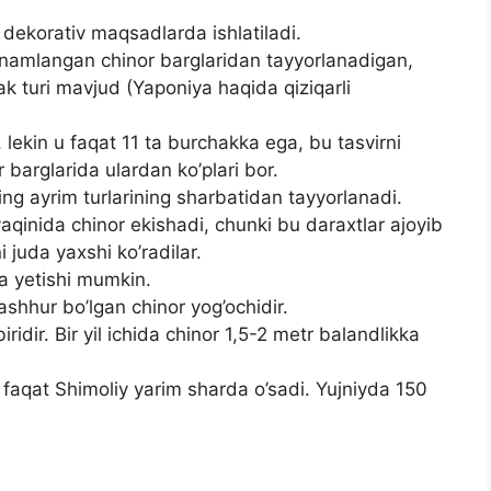
 dekorativ maqsadlarda ishlatiladi.
namlangan chinor barglaridan tayyorlanadigan,
ak turi mavjud (Yaponiya haqida qiziqarli
 lekin u faqat 11 ta burchakka ega, bu tasvirni
 barglarida ulardan ko’plari bor.
ing ayrim turlarining sharbatidan tayyorlanadi.
 yaqinida chinor ekishadi, chunki bu daraxtlar ajoyib
ni juda yaxshi ko’radilar.
a yetishi mumkin.
shhur bo’lgan chinor yog’ochidir.
idir. Bir yil ichida chinor 1,5-2 metr balandlikka
 faqat Shimoliy yarim sharda o’sadi. Yujniyda 150