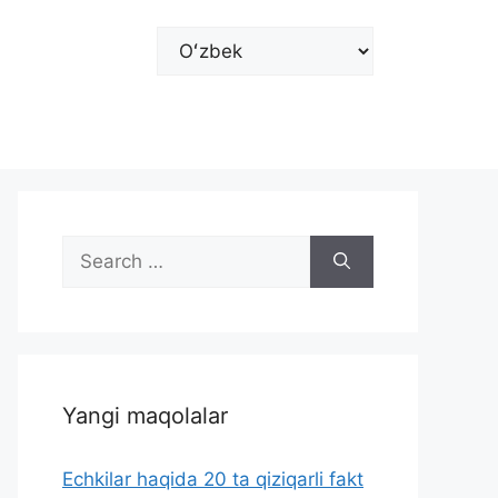
Choose
a
language
Search
for:
Yangi maqolalar
Echkilar haqida 20 ta qiziqarli fakt