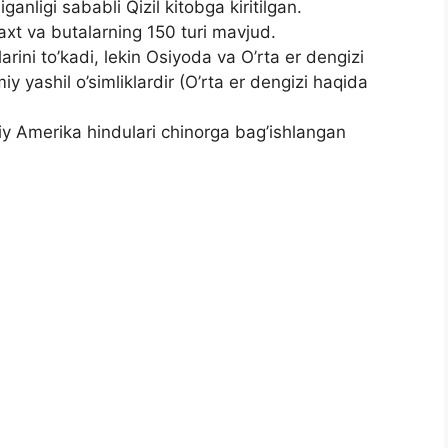
ligi sababli Qizil kitobga kiritilgan.
 va butalarning 150 turi mavjud.
arini to’kadi, lekin Osiyoda va O’rta er dengizi
miy yashil o’simliklardir (O’rta er dengizi haqida
iy Amerika hindulari chinorga bag’ishlangan