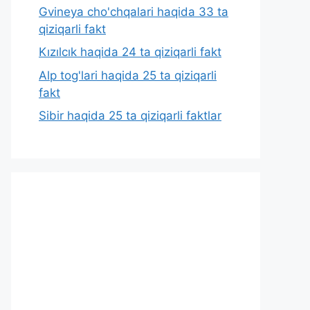
Gvineya cho'chqalari haqida 33 ta
qiziqarli fakt
Kızılcık haqida 24 ta qiziqarli fakt
Alp tog'lari haqida 25 ta qiziqarli
fakt
Sibir haqida 25 ta qiziqarli faktlar