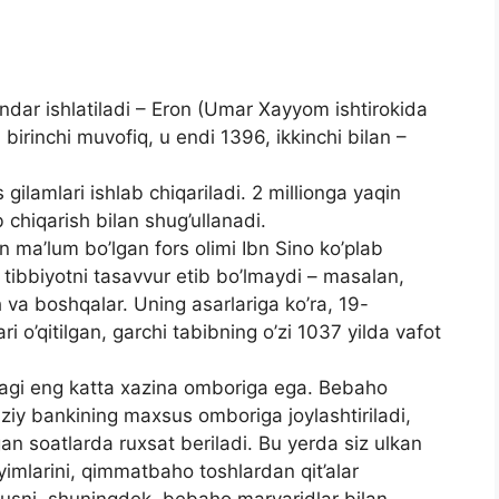
endar ishlatiladi – Eron (Umar Xayyom ishtirokida
. birinchi muvofiq, u endi 1396, ikkinchi bilan –
ilamlari ishlab chiqariladi. 2 millionga yaqin
b chiqarish bilan shug’ullanadi.
n ma’lum bo’lgan fors olimi Ibn Sino ko’plab
y tibbiyotni tasavvur etib bo’lmaydi – masalan,
sh va boshqalar. Uning asarlariga ko’ra, 19-
i o’qitilgan, garchi tabibning o’zi 1037 yilda vafot
dagi eng katta xazina omboriga ega. Bebaho
iy bankining maxsus omboriga joylashtiriladi,
an soatlarda ruxsat beriladi. Bu yerda siz ulkan
yimlarini, qimmatbaho toshlardan qit’alar
busni, shuningdek, bebaho marvaridlar bilan