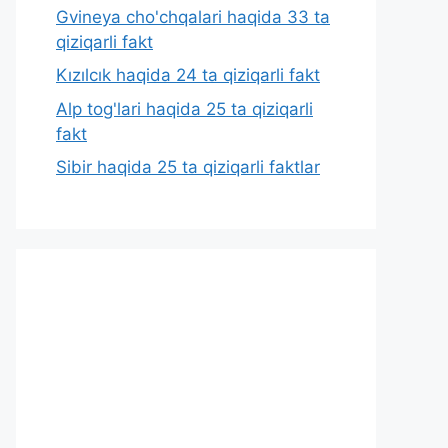
Gvineya cho'chqalari haqida 33 ta
qiziqarli fakt
Kızılcık haqida 24 ta qiziqarli fakt
Alp tog'lari haqida 25 ta qiziqarli
fakt
Sibir haqida 25 ta qiziqarli faktlar