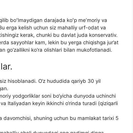
ilib boʻlmaydigan darajada koʻp meʼmoriy va
Bu erga kelish uchun siz mahalliy urf-odat va
tishingiz kerak, chunki bu davlat juda konservativ.
rda sayyohlar kam, lekin bu yerga chiqishga jur’at
n go’zallikni ko’ra olishlari bilan mukofotlanadi.
lar.
z hisoblanadi. O‘z hududida qariyb 30 yil
gan.
moriy yodgorliklar soni bo‘yicha dunyoda uchinchi
va Italiyadan keyin ikkinchi o‘rinda turadi (qiziqarli
i va davomchisi, shuning uchun bu mamlakat tarixi 5
 mahalliy aholi dunyodagi eng qadimgi dinga