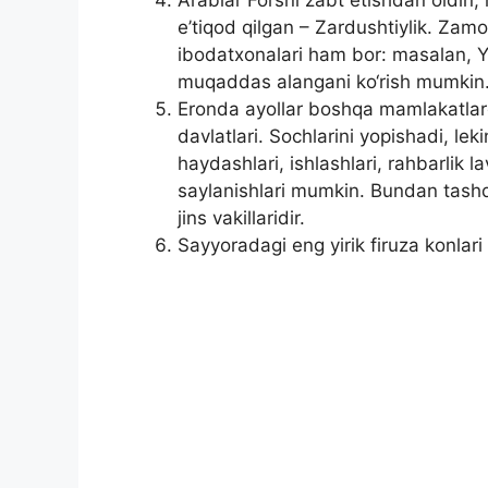
e’tiqod qilgan – Zardushtiylik. Zam
ibodatxonalari ham bor: masalan, 
muqaddas alangani ko‘rish mumkin
Eronda ayollar boshqa mamlakatla
davlatlari. Sochlarini yopishadi, lek
haydashlari, ishlashlari, rahbarlik l
saylanishlari mumkin. Bundan tashqar
jins vakillaridir.
Sayyoradagi eng yirik firuza konlari