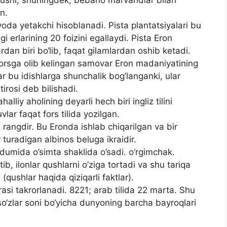
n.
yoda yetakchi hisoblanadi. Pista plantatsiyalari bu
i erlarining 20 foizini egallaydi. Pista Eron
an biri bo‘lib, faqat gilamlardan oshib ketadi.
orsga olib kelingan samovar Eron madaniyatining
r bu idishlarga shunchalik bog’langanki, ular
tirosi deb bilishadi.
liy aholining deyarli hech biri ingliz tilini
ar faqat fors tilida yozilgan.
angdir. Bu Eronda ishlab chiqarilgan va bir
turadigan albinos beluga ikraidir.
 dumida o’simta shaklida o’sadi. o’rgimchak.
tib, ilonlar qushlarni o’ziga tortadi va shu tariqa
 (qushlar haqida qiziqarli faktlar).
rasi takrorlanadi. 8221; arab tilida 22 marta. Shu
so‘zlar soni bo‘yicha dunyoning barcha bayroqlari