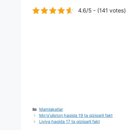
4.6/5 - (141 votes)
Categories
Mamlakatlar
Mo'g'uliston haqida 19 ta qiziqarli fakt
Liviya haqida 17 ta qiziqarli fakt