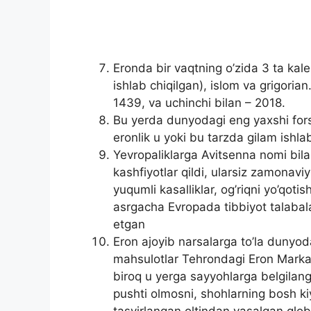
Eronda bir vaqtning o’zida 3 ta kal
ishlab chiqilgan), islom va grigorian
1439, va uchinchi bilan – 2018.
Bu yerda dunyodagi eng yaxshi fors g
eronlik u yoki bu tarzda gilam ishla
Yevropaliklarga Avitsenna nomi bila
kashfiyotlar qildi, ularsiz zamonavi
yuqumli kasalliklar, og’riqni yo’qoti
asrgacha Evropada tibbiyot talabalar
etgan
Eron ajoyib narsalarga to’la dunyo
mahsulotlar Tehrondagi Eron Markaz
biroq u yerga sayyohlarga belgilang
pushti olmosni, shohlarning bosh ki
tasvirlangan oltindan yasalgan glo