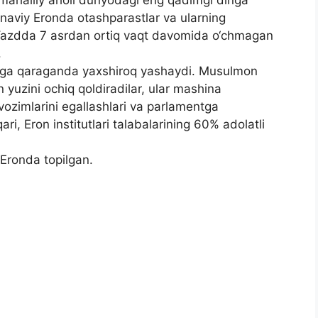
onaviy Eronda otashparastlar va ularning
Yazdda 7 asrdan ortiq vaqt davomida o‘chmagan
.
rga qaraganda yaxshiroq yashaydi. Musulmon
in yuzini ochiq qoldiradilar, ular mashina
avozimlarini egallashlari va parlamentga
i, Eron institutlari talabalarining 60% adolatli
 Eronda topilgan.