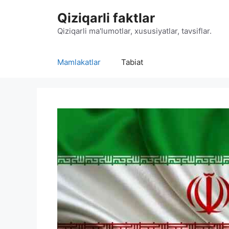
Skip
Qiziqarli faktlar
to
content
Qiziqarli ma'lumotlar, xususiyatlar, tavsiflar.
Mamlakatlar
Tabiat