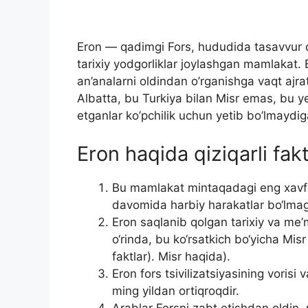
Eron — qadimgi Fors, hududida tasavvur q
tarixiy yodgorliklar joylashgan mamlakat. 
an’analarni oldindan o’rganishga vaqt ajra
Albatta, bu Turkiya bilan Misr emas, bu ye
etganlar ko’pchilik uchun yetib bo’lmaydiga
Eron haqida qiziqarli fakt
Bu mamlakat mintaqadagi eng xavfsi
davomida harbiy harakatlar bo‘lma
Eron saqlanib qolgan tarixiy va me’
o‘rinda, bu ko‘rsatkich bo‘yicha Misr 
faktlar). Misr haqida).
Eron fors tsivilizatsiyasining voris
ming yildan ortiqroqdir.
Arablar Forsni zabt etishdan oldin,