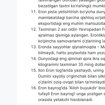
bezatilgan taxtni ko’rishingiz mumki
Eron pista yetishtirish bo’yicha dun
mamlakatdagi barcha qishloq xo’jalig
eksportidagi eng muhim mahsulotlard
Taxminan 2 asr oldin Yevropadan F
ajralmas qismiga aylangan. Eronlikla
ko’pincha samovarlarni o’zlarining ix
Eronda sayyohlar qiynalmoqda – Mahal
bilmaydi, hatto poytaxtda ham yozuvl
Dunyodagi eng qimmat qora ikra oq r
kilogrammi taxminan 35 ming dollar 
Ilon Eron tog’larida yashaydi, uning
Dumini xayoliy o’rgimchak bilan silki
o’zlarini oziq-ovqat bilan ta’minlaydi
Eron bayrog’ida “Alloh buyukdir’ ibo
tufayli Eron bayrog‘i unga yozilgan 
orasida yetakchi hisoblanadi.