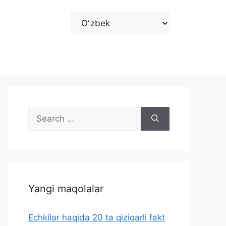
Choose
a
language
Search
for:
Yangi maqolalar
Echkilar haqida 20 ta qiziqarli fakt