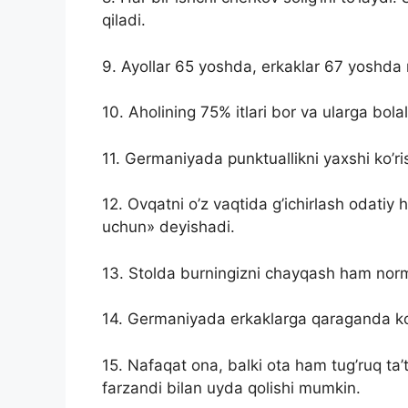
qiladi.
9. Ayollar 65 yoshda, erkaklar 67 yoshda 
10. Aholining 75% itlari bor va ularga bo
11. Germaniyada punktuallikni yaxshi ko’r
12. Ovqatni o’z vaqtida g’ichirlash odatiy h
uchun» deyishadi.
13. Stolda burningizni chayqash ham norm
14. Germaniyada erkaklarga qaraganda ko’
15. Nafaqat ona, balki ota ham tug’ruq ta’
farzandi bilan uyda qolishi mumkin.