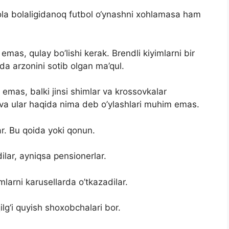
 Bola bolaligidanoq futbol o‘ynashni xohlamasa ham
 emas, qulay bo’lishi kerak. Brendli kiyimlarni bir
da arzonini sotib olgan ma’qul.
 emas, balki jinsi shimlar va krossovkalar
 va ular haqida nima deb o’ylashlari muhim emas.
ar. Bu qoida yoki qonun.
ilar, ayniqsa pensionerlar.
arni karusellarda o’tkazadilar.
lg‘i quyish shoxobchalari bor.