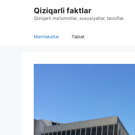
Skip
Qiziqarli faktlar
to
content
Qiziqarli ma'lumotlar, xususiyatlar, tavsiflar.
Mamlakatlar
Tabiat