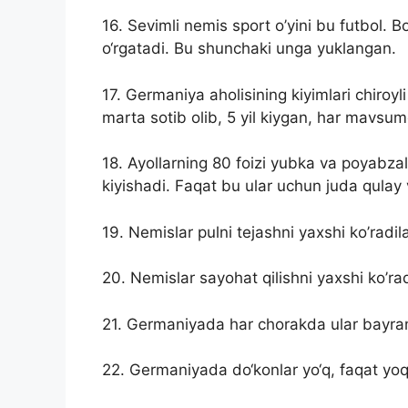
16. Sevimli nemis sport o’yini bu futbol.
o‘rgatadi. Bu shunchaki unga yuklangan.
17. Germaniya aholisining kiyimlari chiroyli
marta sotib olib, 5 yil kiygan, har mavsum
18. Ayollarning 80 foizi yubka va poyabzal
kiyishadi. Faqat bu ular uchun juda qulay
19. Nemislar pulni tejashni yaxshi ko’radil
20. Nemislar sayohat qilishni yaxshi ko’rad
21. Germaniyada har chorakda ular bayraml
22. Germaniyada do‘konlar yo‘q, faqat yoqi