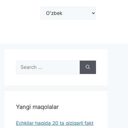
Choose
a
language
Search
for:
Yangi maqolalar
Echkilar haqida 20 ta qiziqarli fakt