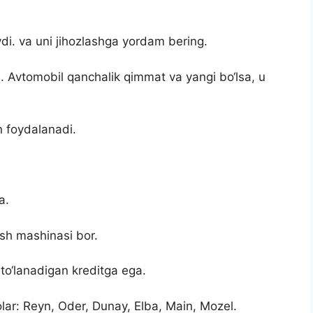
ydi. va uni jihozlashga yordam bering.
. Avtomobil qanchalik qimmat va yangi bo‘lsa, u
n foydalanadi.
a.
ish mashinasi bor.
 to‘lanadigan kreditga ega.
lar: Reyn, Oder, Dunay, Elba, Main, Mozel.