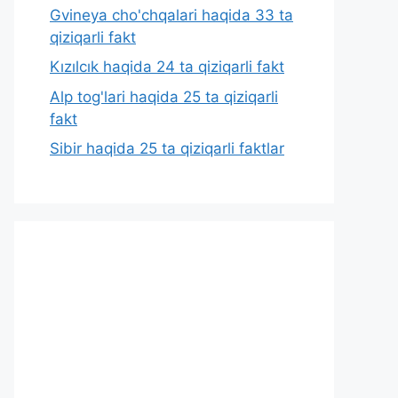
Gvineya cho'chqalari haqida 33 ta
qiziqarli fakt
Kızılcık haqida 24 ta qiziqarli fakt
Alp tog'lari haqida 25 ta qiziqarli
fakt
Sibir haqida 25 ta qiziqarli faktlar