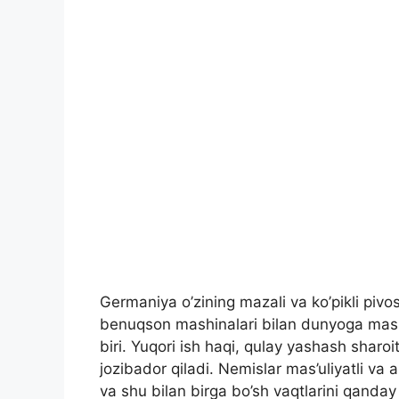
Germaniya o’zining mazali va ko’pikli pivos
benuqson mashinalari bilan dunyoga mash
biri. Yuqori ish haqi, qulay yashash sharoi
jozibador qiladi. Nemislar mas’uliyatli va 
va shu bilan birga bo’sh vaqtlarini qanday