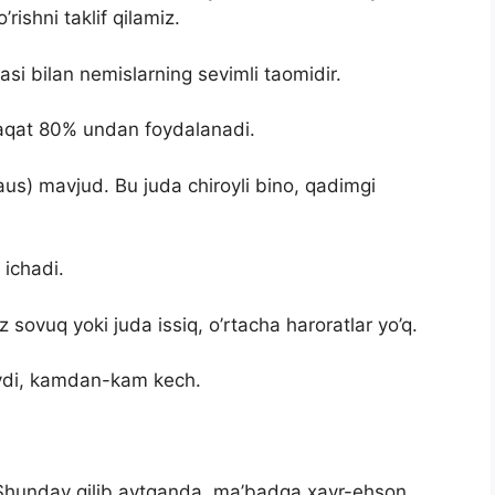
’rishni taklif qilamiz.
asi bilan nemislarning sevimli taomidir.
faqat 80% undan foydalanadi.
us) mavjud. Bu juda chiroyli bino, qadimgi
 ichadi.
 sovuq yoki juda issiq, o’rtacha haroratlar yo’q.
laydi, kamdan-kam kech.
di. Shunday qilib aytganda, ma’badga xayr-ehson