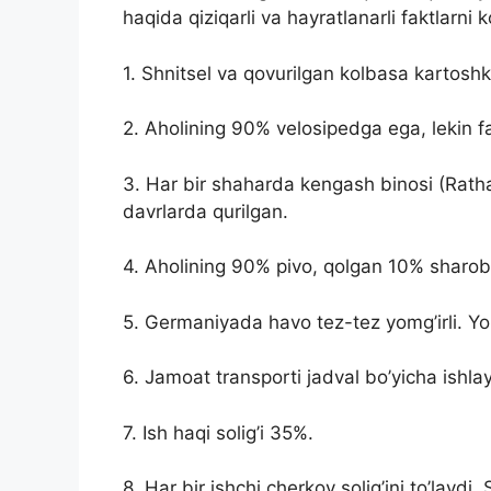
haqida qiziqarli va hayratlanarli faktlarni ko
1. Shnitsel va qovurilgan kolbasa kartoshk
2. Aholining 90% velosipedga ega, lekin 
3. Har bir shaharda kengash binosi (Ratha
davrlarda qurilgan.
4. Aholining 90% pivo, qolgan 10% sharob
5. Germaniyada havo tez-tez yomg’irli. Yoz
6. Jamoat transporti jadval bo’yicha ish
7. Ish haqi solig’i 35%.
8. Har bir ishchi cherkov solig’ini to’lay