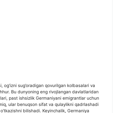
i, og’izni sug’oradigan qovurilgan kolbasalari va
hur. Bu dunyoning eng rivojlangan davlatlaridan
tlari, past ishsizlik Germaniyani emigrantlar uchun
aniq, ular benuqson sifat va qulaylikni qadrlashadi
 o’tkazishni bilishadi. Keyinchalik, Germaniya