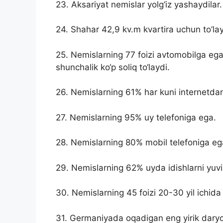
23. Aksariyat nemislar yolg‘iz yashaydilar.
24. Shahar 42,9 kv.m kvartira uchun to’la
25. Nemislarning 77 foizi avtomobilga ega
shunchalik ko‘p soliq to‘laydi.
26. Nemislarning 61% har kuni internetda
27. Nemislarning 95% uy telefoniga ega.
28. Nemislarning 80% mobil telefoniga eg
29. Nemislarning 62% uyda idishlarni yuv
30. Nemislarning 45 foizi 20-30 yil ichida
31. Germaniyada oqadigan eng yirik daryo