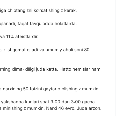
a chiptangizni ko’rsatishingiz kerak.
iqlanadi, faqat favqulodda holatlarda.
va 11% ateistlardir.
ir istiqomat qiladi va umumiy aholi soni 80
rning xilma-xilligi juda katta. Hatto nemislar ham
 narxining 50 foizini qaytarib olishingiz mumkin.
i yakshanba kunlari soat 9:00 dan 3:00 gacha
a minishingiz mumkin. Narxi 46 evro. Juda arzon.