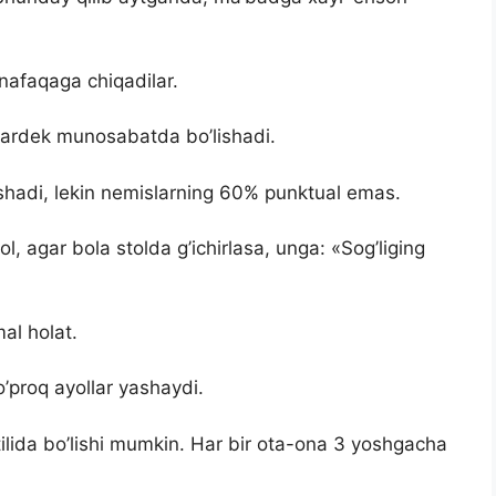
nafaqaga chiqadilar.
lalardek munosabatda bo’lishadi.
ishadi, lekin nemislarning 60% punktual emas.
ol, agar bola stolda g’ichirlasa, unga: «Sog’liging
al holat.
proq ayollar yashaydi.
tilida bo’lishi mumkin. Har bir ota-ona 3 yoshgacha