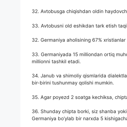
32. Avtobusga chiqishdan oldin haydovchig
33. Avtobusni old eshikdan tark etish taq
32. Germaniya aholisining 67% xristianlar 
33. Germaniyada 15 milliondan ortiq muhoj
millionni tashkil etadi.
34. Janub va shimoliy qismlarida dialektla
bir-birini tushunmay qolishi mumkin.
35. Agar poyezd 2 soatga kechiksa, chipta
36. Shunday chipta borki, siz shanba yok
Germaniya bo’ylab bir narxda 5 kishigach