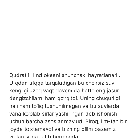
Qudratli Hind okeani shunchaki hayratlanarli.
Ufqdan ufqqa tarqaladigan bu cheksiz suv
kengligi uzoq vaqt davomida hatto eng jasur
dengizchilarni ham qo’rqitdi. Uning chuqurligi
hali ham to’liq tushunilmagan va bu suvlarda
yana ko’plab sirlar yashiringan deb ishonish
uchun barcha asoslar mavjud. Biroq, ilm-fan bir
joyda to’xtamaydi va bizning bilim bazamiz
yildan-yilga ortib bormoqda.