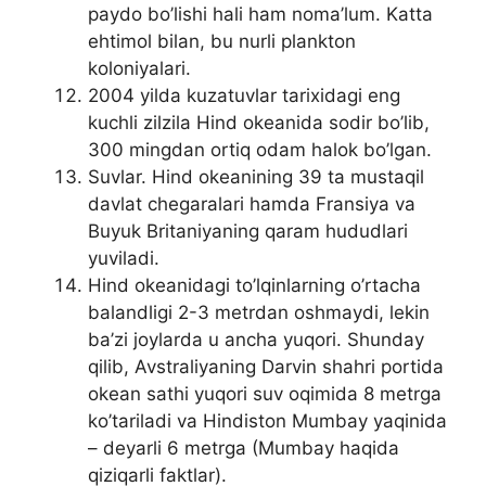
paydo bo’lishi hali ham noma’lum. Katta
ehtimol bilan, bu nurli plankton
koloniyalari.
2004 yilda kuzatuvlar tarixidagi eng
kuchli zilzila Hind okeanida sodir bo’lib,
300 mingdan ortiq odam halok bo’lgan.
Suvlar. Hind okeanining 39 ta mustaqil
davlat chegaralari hamda Fransiya va
Buyuk Britaniyaning qaram hududlari
yuviladi.
Hind okeanidagi to’lqinlarning o’rtacha
balandligi 2-3 metrdan oshmaydi, lekin
ba’zi joylarda u ancha yuqori. Shunday
qilib, Avstraliyaning Darvin shahri portida
okean sathi yuqori suv oqimida 8 metrga
ko’tariladi va Hindiston Mumbay yaqinida
– deyarli 6 metrga (Mumbay haqida
qiziqarli faktlar).