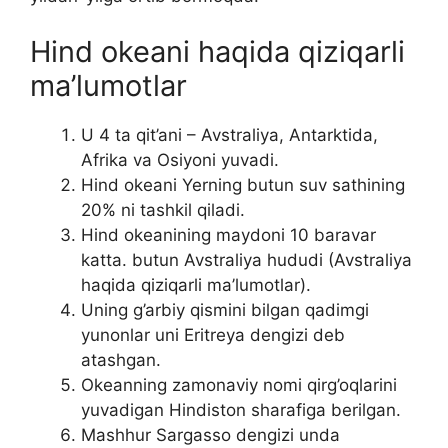
Hind okeani haqida qiziqarli
ma’lumotlar
U 4 ta qit’ani – Avstraliya, Antarktida,
Afrika va Osiyoni yuvadi.
Hind okeani Yerning butun suv sathining
20% ​​ni tashkil qiladi.
Hind okeanining maydoni 10 baravar
katta. butun Avstraliya hududi (Avstraliya
haqida qiziqarli ma’lumotlar).
Uning g’arbiy qismini bilgan qadimgi
yunonlar uni Eritreya dengizi deb
atashgan.
Okeanning zamonaviy nomi qirg’oqlarini
yuvadigan Hindiston sharafiga berilgan.
Mashhur Sargasso dengizi unda