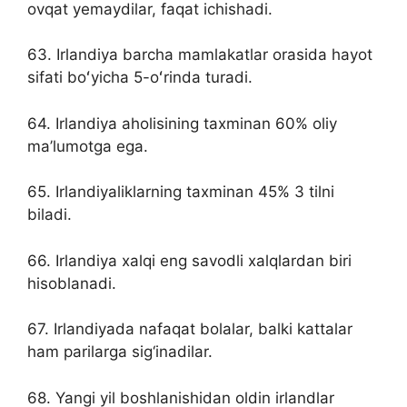
ovqat yemaydilar, faqat ichishadi.
63. Irlandiya barcha mamlakatlar orasida hayot
sifati boʻyicha 5-oʻrinda turadi.
64. Irlandiya aholisining taxminan 60% oliy
ma’lumotga ega.
65. Irlandiyaliklarning taxminan 45% 3 tilni
biladi.
66. Irlandiya xalqi eng savodli xalqlardan biri
hisoblanadi.
67. Irlandiyada nafaqat bolalar, balki kattalar
ham parilarga sig‘inadilar.
68. Yangi yil boshlanishidan oldin irlandlar