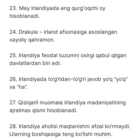
23. May Irlandiyada eng qurgʻoqchi oy
hisoblanadi.
24. Drakula – irland afsonasiga asoslangan
xayoliy qahramon.
25. Irlandiya feodal tuzumni oxirgi qabul qilgan
davlatlardan biri edi.
26. Irlandiyada to’g’ridan-to’g’ri javob yo’q “yo’q”
va “ha”.
27. Qiziqarli muomala Irlandiya madaniyatining
ajralmas qismi hisoblanadi.
28. Irlandiya aholisi maqtanishni afzal ko’rmaydi.
Ularning boshqasiga teng bo’lishi muhim.