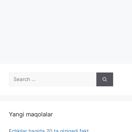
Search
for:
Yangi maqolalar
Echkilar haqida 20 ta qiziqarli fakt