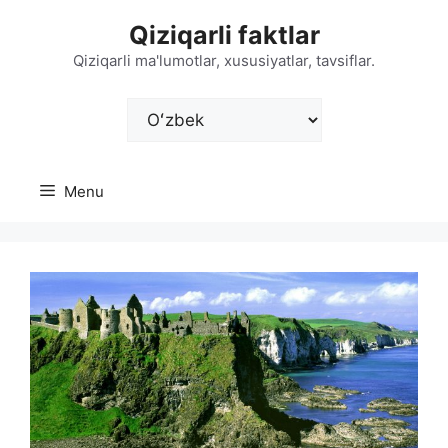
Skip
Qiziqarli faktlar
to
content
Qiziqarli ma'lumotlar, xususiyatlar, tavsiflar.
Choose
a
language
Menu