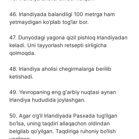
46. Irlandiyada balandligi 100 metrga ham
yetmaydigan ko’plab tog’lar bor.
47. Dunyodagi yagona qizil pishloq Irlandiyadan
keladi. Uni tayyorlash retsepti sirligicha
qolmoqda.
48. Irlandiya aholisi chegirmalarga berilib
ketishadi.
49. Yevropaning eng gʻarbiy nuqtasi aynan
Irlandiya hududida joylashgan.
50. Agar o’g’il Irlandiyada Pasxada tug’ilgan
bo’lsa, uning taqdiri allaqachon oldindan
belgilab qo’yilgan. Taqdiriga ruhoniy bo‘lish
yozilgan.