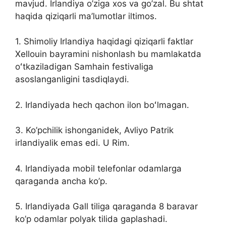
mavjud. Irlandiya o’ziga xos va go’zal. Bu shtat
haqida qiziqarli ma’lumotlar iltimos.
1. Shimoliy Irlandiya haqidagi qiziqarli faktlar
Xellouin bayramini nishonlash bu mamlakatda
oʻtkaziladigan Samhain festivaliga
asoslanganligini tasdiqlaydi.
2. Irlandiyada hech qachon ilon boʻlmagan.
3. Ko’pchilik ishonganidek, Avliyo Patrik
irlandiyalik emas edi. U Rim.
4. Irlandiyada mobil telefonlar odamlarga
qaraganda ancha ko’p.
5. Irlandiyada Gall tiliga qaraganda 8 baravar
ko’p odamlar polyak tilida gaplashadi.