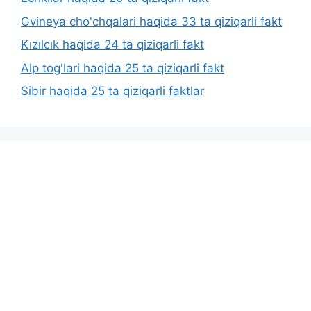
Gvineya cho'chqalari haqida 33 ta qiziqarli fakt
Kızılcık haqida 24 ta qiziqarli fakt
Alp tog'lari haqida 25 ta qiziqarli fakt
Sibir haqida 25 ta qiziqarli faktlar