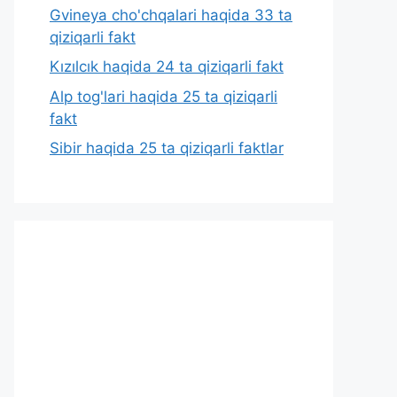
Gvineya cho'chqalari haqida 33 ta
qiziqarli fakt
Kızılcık haqida 24 ta qiziqarli fakt
Alp tog'lari haqida 25 ta qiziqarli
fakt
Sibir haqida 25 ta qiziqarli faktlar