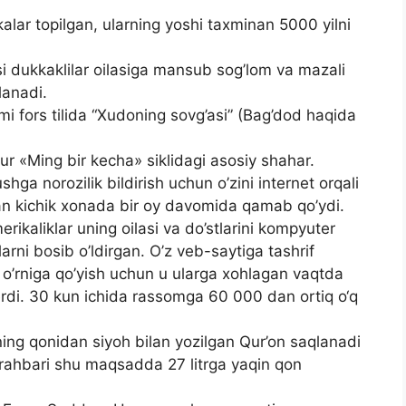
kalar topilgan, ularning yoshi taxminan 5000 yilni
 dukkaklilar oilasiga mansub sog’lom va mazali
lanadi.
mi fors tilida “Xudoning sovg’asi” (Bag’dod haqida
r «Ming bir kecha» siklidagi asosiy shahar.
hga norozilik bildirish uchun o’zini internet orqali
lan kichik xonada bir oy davomida qamab qo’ydi.
erikaliklar uning oilasi va do’stlarini kompyuter
rni bosib o’ldirgan. O’z veb-saytiga tashrif
r o’rniga qo’yish uchun u ularga xohlagan vaqtda
erdi. 30 kun ichida rassomga 60 000 dan ortiq o‘q
ng qonidan siyoh bilan yozilgan Qur’on saqlanadi
rahbari shu maqsadda 27 litrga yaqin qon