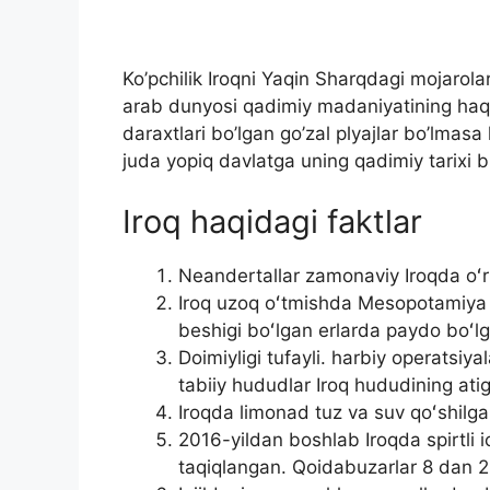
Ko’pchilik Iroqni Yaqin Sharqdagi mojaro
arab dunyosi qadimiy madaniyatining haqi
daraxtlari bo’lgan go’zal plyajlar bo’lmas
juda yopiq davlatga uning qadimiy tarixi b
Iroq haqidagi faktlar
Neandertallar zamonaviy Iroqda oʻr
Iroq uzoq oʻtmishda Mesopotamiya d
beshigi boʻlgan erlarda paydo boʻl
Doimiyligi tufayli. harbiy operatsi
tabiiy hududlar Iroq hududining atigi
Iroqda limonad tuz va suv qoʻshilga
2016-yildan boshlab Iroqda spirtli i
taqiqlangan. Qoidabuzarlar 8 dan 20