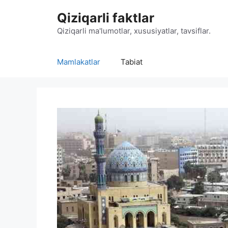
Skip
Qiziqarli faktlar
to
content
Qiziqarli ma'lumotlar, xususiyatlar, tavsiflar.
Mamlakatlar
Tabiat