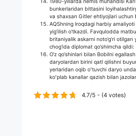
1980-yillarda nemis muhandisi Kar
bunkerlaridan bittasini loyihalashti
va shaxsan Gitler ehtiyojlari uchun b
AQShning Iroqdagi harbiy amaliyoti
yig’ilish o’tkazdi. Favqulodda mat
britaniyalik askarni noto’g’ri otilgan
chog‘ida diplomat qo‘shimcha qildi:
O‘z qo‘shinlari bilan Bobilni egall
daryolardan birini qatl qilishni buy
yerlaridan oqib oʻtuvchi daryo un
koʻplab kanallar qazish bilan jazola
4.7/5 - (4 votes)