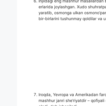
Injildagi eng mashhur masallardan b
erlarida joylashgan. Xudo shuhratpar
yaratib, osmonga ulkan osmono’par b
bir-birlarini tushunmay qoldilar va u
Iroqda, Yevropa va Amerikadan farq
mashhur janri she’riyatdir – qofiya