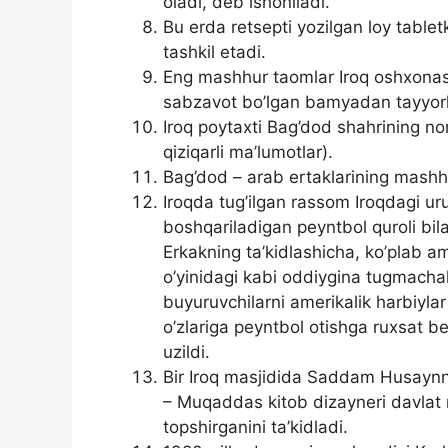
oladi, deb ishoniladi.
Bu erda retsepti yozilgan loy tablet
tashkil etadi.
Eng mashhur taomlar Iroq oshxonasi
sabzavot bo’lgan bamyadan tayyor
Iroq poytaxti Bag’dod shahrining no
qiziqarli ma’lumotlar).
Bag’dod – arab ertaklarining mashhu
Iroqda tug’ilgan rassom Iroqdagi urus
boshqariladigan peyntbol quroli bi
Erkakning ta’kidlashicha, ko’plab am
o’yinidagi kabi oddiygina tugmachala
buyuruvchilarni amerikalik harbiyla
o’zlariga peyntbol otishga ruxsat b
uzildi.
Bir Iroq masjidida Saddam Husaynni
– Muqaddas kitob dizayneri davlat 
topshirganini ta’kidladi.