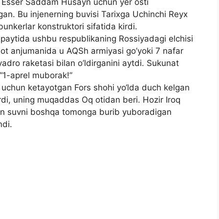
l Esser Saddam Husayn uchun yer osti
rgan. Bu injenerning buvisi Tarixga Uchinchi Reyx
unkerlar konstruktori sifatida kirdi.
 paytida ushbu respublikaning Rossiyadagi elchisi
buot anjumanida u AQSh armiyasi go’yoki 7 nafar
 yadro raketasi bilan o’ldirganini aytdi. Sukunat
 “1-aprel muborak!”
ash uchun ketayotgan Fors shohi yo‘lda duch kelgan
urdi, uning muqaddas Oq otidan beri. Hozir Iroq
dan suvni boshqa tomonga burib yuboradigan
ndi.