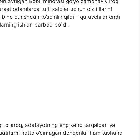
iri aytilgan Bobil minorasi go’yo zamonaviy Iroq
ast odamlarga turli xalqlar uchun o’z tillarini
ino qurishdan to’sqinlik qildi – quruvchilar endi
larning ishlari barbod bo‘ldi.
li o’laroq, adabiyotning eng keng tarqalgan va
li satrlarni hatto o’qimagan dehqonlar ham tushuna