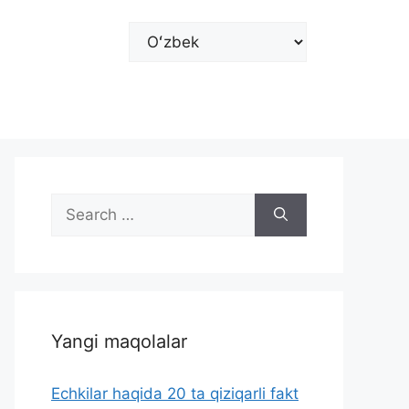
Choose
a
language
Search
for:
Yangi maqolalar
Echkilar haqida 20 ta qiziqarli fakt