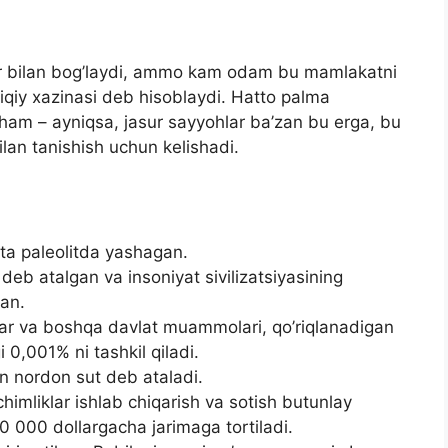
lar bilan bog’laydi, ammo kam odam bu mamlakatni
qiy xazinasi deb hisoblaydi. Hatto palma
a ham – ayniqsa, jasur sayyohlar ba’zan bu erga, bu
ilan tanishish uchun kelishadi.
ta paleolitda yashagan.
eb atalgan va insoniyat sivilizatsiyasining
gan.
yalar va boshqa davlat muammolari, qo’riqlanadigan
 0,001% ni tashkil qiladi.
n nordon sut deb ataladi.
chimliklar ishlab chiqarish va sotish butunlay
 000 dollargacha jarimaga tortiladi.