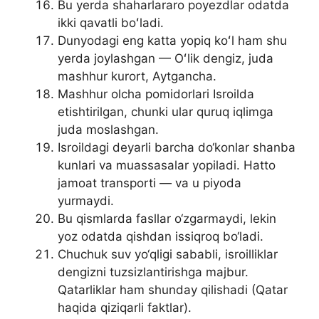
Bu yerda shaharlararo poyezdlar odatda
ikki qavatli boʻladi.
Dunyodagi eng katta yopiq koʻl ham shu
yerda joylashgan — Oʻlik dengiz, juda
mashhur kurort, Aytgancha.
Mashhur olcha pomidorlari Isroilda
etishtirilgan, chunki ular quruq iqlimga
juda moslashgan.
Isroildagi deyarli barcha do‘konlar shanba
kunlari va muassasalar yopiladi. Hatto
jamoat transporti — va u piyoda
yurmaydi.
Bu qismlarda fasllar o‘zgarmaydi, lekin
yoz odatda qishdan issiqroq bo‘ladi.
Chuchuk suv yo‘qligi sababli, isroilliklar
dengizni tuzsizlantirishga majbur.
Qatarliklar ham shunday qilishadi (Qatar
haqida qiziqarli faktlar).