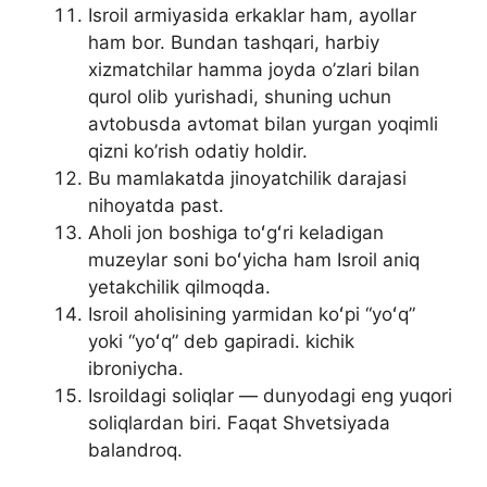
Isroil armiyasida erkaklar ham, ayollar
ham bor. Bundan tashqari, harbiy
xizmatchilar hamma joyda o’zlari bilan
qurol olib yurishadi, shuning uchun
avtobusda avtomat bilan yurgan yoqimli
qizni ko’rish odatiy holdir.
Bu mamlakatda jinoyatchilik darajasi
nihoyatda past.
Aholi jon boshiga toʻgʻri keladigan
muzeylar soni boʻyicha ham Isroil aniq
yetakchilik qilmoqda.
Isroil aholisining yarmidan koʻpi “yoʻq”
yoki “yoʻq” deb gapiradi. kichik
ibroniycha.
Isroildagi soliqlar — dunyodagi eng yuqori
soliqlardan biri. Faqat Shvetsiyada
balandroq.