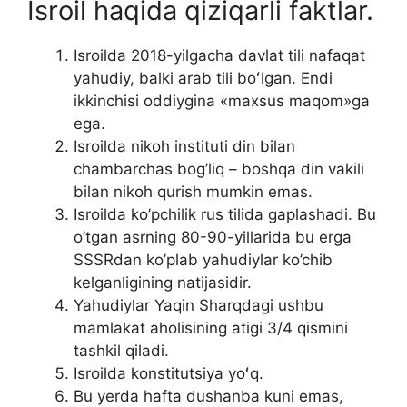
Isroil haqida qiziqarli faktlar.
Isroilda 2018-yilgacha davlat tili nafaqat
yahudiy, balki arab tili boʻlgan. Endi
ikkinchisi oddiygina «maxsus maqom»ga
ega.
Isroilda nikoh instituti din bilan
chambarchas bog’liq – boshqa din vakili
bilan nikoh qurish mumkin emas.
Isroilda ko’pchilik rus tilida gaplashadi. Bu
o’tgan asrning 80-90-yillarida bu erga
SSSRdan ko’plab yahudiylar ko’chib
kelganligining natijasidir.
Yahudiylar Yaqin Sharqdagi ushbu
mamlakat aholisining atigi 3/4 qismini
tashkil qiladi.
Isroilda konstitutsiya yoʻq.
Bu yerda hafta dushanba kuni emas,