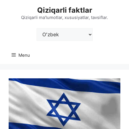
Skip
Qiziqarli faktlar
to
content
Qiziqarli ma'lumotlar, xususiyatlar, tavsiflar.
Choose
a
language
Menu