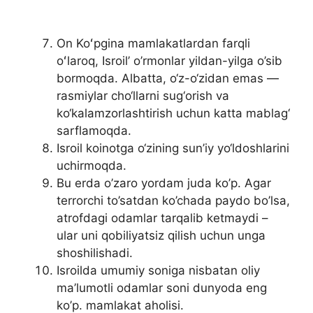
On Koʻpgina mamlakatlardan farqli
oʻlaroq, Isroil’ o’rmonlar yildan-yilga o’sib
bormoqda. Albatta, o‘z-o‘zidan emas —
rasmiylar cho‘llarni sug‘orish va
ko‘kalamzorlashtirish uchun katta mablag‘
sarflamoqda.
Isroil koinotga o‘zining sun’iy yo‘ldoshlarini
uchirmoqda.
Bu erda o’zaro yordam juda ko’p. Agar
terrorchi to’satdan ko’chada paydo bo’lsa,
atrofdagi odamlar tarqalib ketmaydi –
ular uni qobiliyatsiz qilish uchun unga
shoshilishadi.
Isroilda umumiy soniga nisbatan oliy
ma’lumotli odamlar soni dunyoda eng
ko’p. mamlakat aholisi.