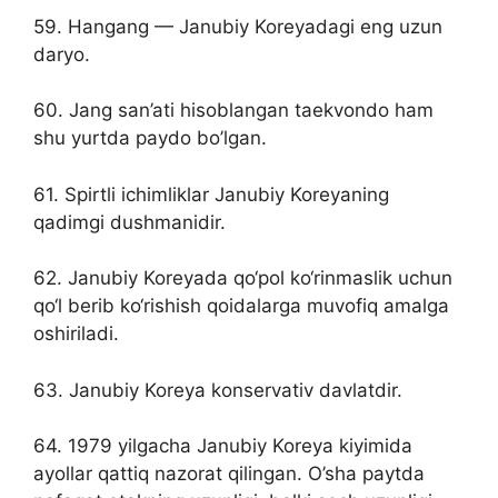
59. Hangang — Janubiy Koreyadagi eng uzun
daryo.
60. Jang san’ati hisoblangan taekvondo ham
shu yurtda paydo bo’lgan.
61. Spirtli ichimliklar Janubiy Koreyaning
qadimgi dushmanidir.
62. Janubiy Koreyada qo‘pol ko‘rinmaslik uchun
qo‘l berib ko‘rishish qoidalarga muvofiq amalga
oshiriladi.
63. Janubiy Koreya konservativ davlatdir.
64. 1979 yilgacha Janubiy Koreya kiyimida
ayollar qattiq nazorat qilingan. O’sha paytda