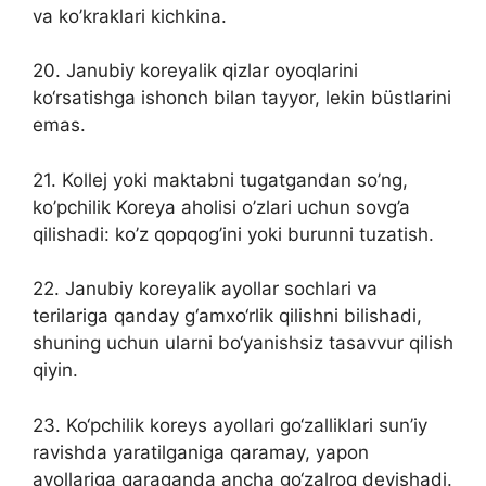
va ko’kraklari kichkina.
20. Janubiy koreyalik qizlar oyoqlarini
ko‘rsatishga ishonch bilan tayyor, lekin büstlarini
emas.
21. Kollej yoki maktabni tugatgandan so’ng,
ko’pchilik Koreya aholisi o’zlari uchun sovg’a
qilishadi: ko’z qopqog’ini yoki burunni tuzatish.
22. Janubiy koreyalik ayollar sochlari va
terilariga qanday g‘amxo‘rlik qilishni bilishadi,
shuning uchun ularni bo‘yanishsiz tasavvur qilish
qiyin.
23. Ko‘pchilik koreys ayollari go‘zalliklari sun’iy
ravishda yaratilganiga qaramay, yapon
ayollariga qaraganda ancha go‘zalroq deyishadi.