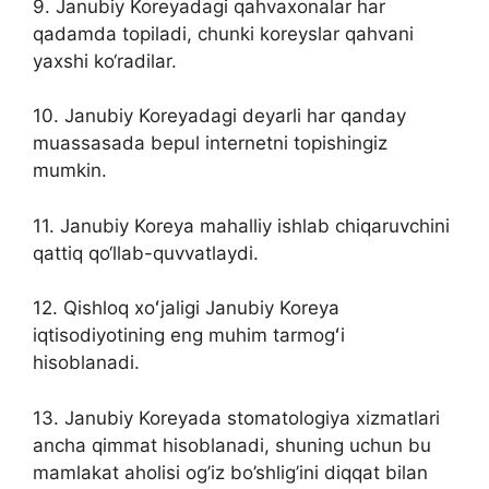
9. Janubiy Koreyadagi qahvaxonalar har
qadamda topiladi, chunki koreyslar qahvani
yaxshi ko‘radilar.
10. Janubiy Koreyadagi deyarli har qanday
muassasada bepul internetni topishingiz
mumkin.
11. Janubiy Koreya mahalliy ishlab chiqaruvchini
qattiq qo‘llab-quvvatlaydi.
12. Qishloq xoʻjaligi Janubiy Koreya
iqtisodiyotining eng muhim tarmogʻi
hisoblanadi.
13. Janubiy Koreyada stomatologiya xizmatlari
ancha qimmat hisoblanadi, shuning uchun bu
mamlakat aholisi og’iz bo’shlig’ini diqqat bilan