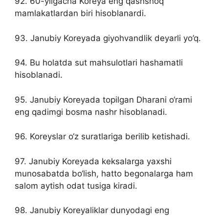
92. 60-yilgacha Koreya eng qashshoq
mamlakatlardan biri hisoblanardi.
93. Janubiy Koreyada giyohvandlik deyarli yo’q.
94. Bu holatda sut mahsulotlari hashamatli
hisoblanadi.
95. Janubiy Koreyada topilgan Dharani o‘rami
eng qadimgi bosma nashr hisoblanadi.
96. Koreyslar o‘z suratlariga berilib ketishadi.
97. Janubiy Koreyada keksalarga yaxshi
munosabatda bo‘lish, hatto begonalarga ham
salom aytish odat tusiga kiradi.
98. Janubiy Koreyaliklar dunyodagi eng