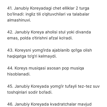
41. Janubiy Koreyadagi chet elliklar 2 turga
bo’linadi: ingliz tili o’qituvchilari va talabalar
almashinuvi.
42. Janubiy Koreya aholisi stul yoki divanda
emas, polda o‘tirishni afzal ko‘radi.
43. Koreysni yomg‘irda ajablanib qo‘lga olish
haqiqatga to‘g‘ri kelmaydi.
44. Koreys musiqasi asosan pop musiqa
hisoblanadi.
45. Janubiy Koreyada yomg‘ir tufayli tez-tez suv
toshqinlari sodir bo‘ladi.
46. Janubiy Koreyada kvadratchalar mavjud