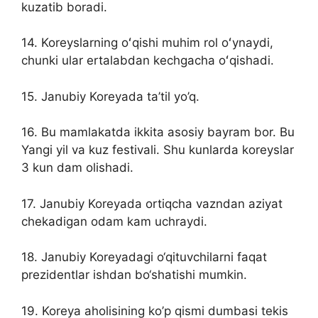
kuzatib boradi.
14. Koreyslarning oʻqishi muhim rol oʻynaydi,
chunki ular ertalabdan kechgacha oʻqishadi.
15. Janubiy Koreyada ta’til yo’q.
16. Bu mamlakatda ikkita asosiy bayram bor. Bu
Yangi yil va kuz festivali. Shu kunlarda koreyslar
3 kun dam olishadi.
17. Janubiy Koreyada ortiqcha vazndan aziyat
chekadigan odam kam uchraydi.
18. Janubiy Koreyadagi o‘qituvchilarni faqat
prezidentlar ishdan bo‘shatishi mumkin.
19. Koreya aholisining ko’p qismi dumbasi tekis