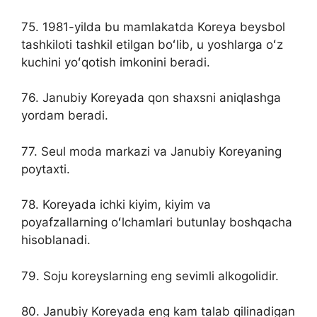
75. 1981-yilda bu mamlakatda Koreya beysbol
tashkiloti tashkil etilgan boʻlib, u yoshlarga oʻz
kuchini yoʻqotish imkonini beradi.
76. Janubiy Koreyada qon shaxsni aniqlashga
yordam beradi.
77. Seul moda markazi va Janubiy Koreyaning
poytaxti.
78. Koreyada ichki kiyim, kiyim va
poyafzallarning oʻlchamlari butunlay boshqacha
hisoblanadi.
79. Soju koreyslarning eng sevimli alkogolidir.
80. Janubiy Koreyada eng kam talab qilinadigan