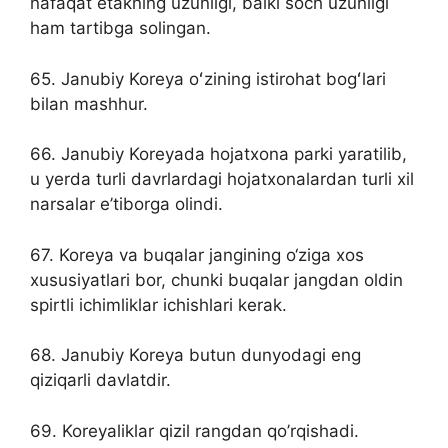
nafaqat etakning uzunligi, balki soch uzunligi
ham tartibga solingan.
65. Janubiy Koreya oʻzining istirohat bogʻlari
bilan mashhur.
66. Janubiy Koreyada hojatxona parki yaratilib,
u yerda turli davrlardagi hojatxonalardan turli xil
narsalar e’tiborga olindi.
67. Koreya va buqalar jangining o‘ziga xos
xususiyatlari bor, chunki buqalar jangdan oldin
spirtli ichimliklar ichishlari kerak.
68. Janubiy Koreya butun dunyodagi eng
qiziqarli davlatdir.
69. Koreyaliklar qizil rangdan qo’rqishadi.