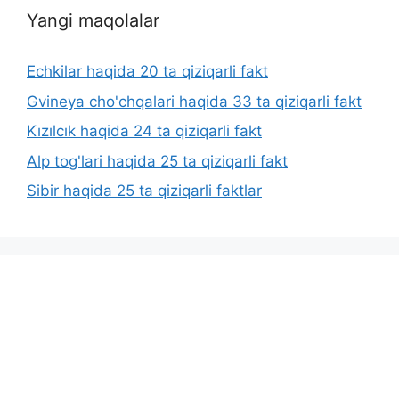
Yangi maqolalar
Echkilar haqida 20 ta qiziqarli fakt
Gvineya cho'chqalari haqida 33 ta qiziqarli fakt
Kızılcık haqida 24 ta qiziqarli fakt
Alp tog'lari haqida 25 ta qiziqarli fakt
Sibir haqida 25 ta qiziqarli faktlar