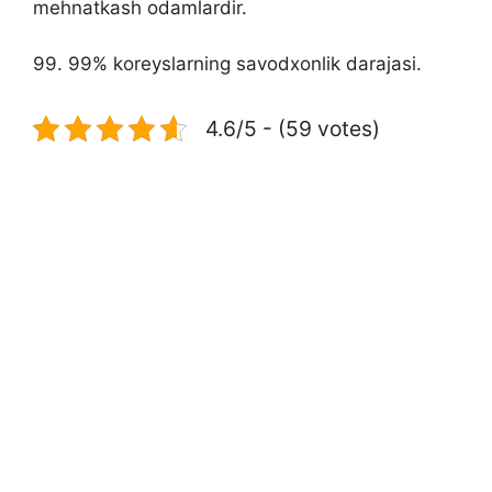
mehnatkash odamlardir.
99. 99% koreyslarning savodxonlik darajasi.
4.6/5 - (59 votes)