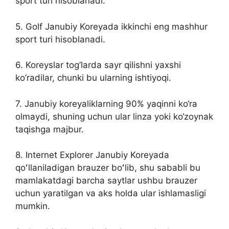
sport turi hisoblanadi.
5. Golf Janubiy Koreyada ikkinchi eng mashhur
sport turi hisoblanadi.
6. Koreyslar tog’larda sayr qilishni yaxshi
ko’radilar, chunki bu ularning ishtiyoqi.
7. Janubiy koreyaliklarning 90% yaqinni ko‘ra
olmaydi, shuning uchun ular linza yoki ko‘zoynak
taqishga majbur.
8. Internet Explorer Janubiy Koreyada
qoʻllaniladigan brauzer boʻlib, shu sababli bu
mamlakatdagi barcha saytlar ushbu brauzer
uchun yaratilgan va aks holda ular ishlamasligi
mumkin.