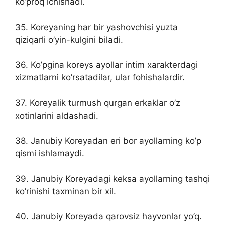
ko’proq ichishadi.
35. Koreyaning har bir yashovchisi yuzta
qiziqarli o’yin-kulgini biladi.
36. Ko’pgina koreys ayollar intim xarakterdagi
xizmatlarni ko’rsatadilar, ular fohishalardir.
37. Koreyalik turmush qurgan erkaklar o’z
xotinlarini aldashadi.
38. Janubiy Koreyadan eri bor ayollarning ko’p
qismi ishlamaydi.
39. Janubiy Koreyadagi keksa ayollarning tashqi
ko’rinishi taxminan bir xil.
40. Janubiy Koreyada qarovsiz hayvonlar yo’q.