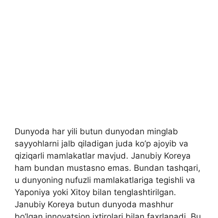
Dunyoda har yili butun dunyodan minglab
sayyohlarni jalb qiladigan juda ko’p ajoyib va ​​
qiziqarli mamlakatlar mavjud. Janubiy Koreya
ham bundan mustasno emas. Bundan tashqari,
u dunyoning nufuzli mamlakatlariga tegishli va
Yaponiya yoki Xitoy bilan tenglashtirilgan.
Janubiy Koreya butun dunyoda mashhur
bo’lgan innovatsion ixtirolari bilan faxrlanadi. Bu