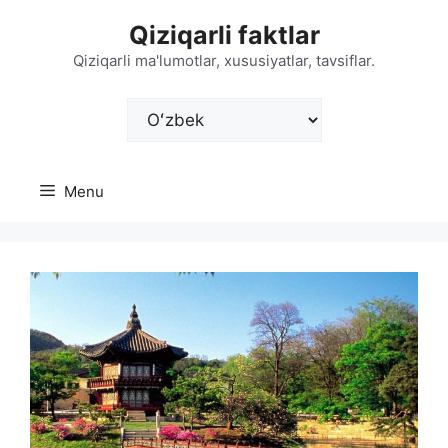
Skip
Qiziqarli faktlar
to
content
Qiziqarli ma'lumotlar, xususiyatlar, tavsiflar.
Choose
a
language
Menu