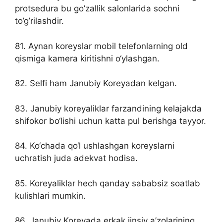
protsedura bu go’zallik salonlarida sochni
to’g’rilashdir.
81. Aynan koreyslar mobil telefonlarning old
qismiga kamera kiritishni o‘ylashgan.
82. Selfi ham Janubiy Koreyadan kelgan.
83. Janubiy koreyaliklar farzandining kelajakda
shifokor bo‘lishi uchun katta pul berishga tayyor.
84. Ko‘chada qo‘l ushlashgan koreyslarni
uchratish juda adekvat hodisa.
85. Koreyaliklar hech qanday sababsiz soatlab
kulishlari mumkin.
86. Janubiy Koreyada erkak jinsiy a’zolarining