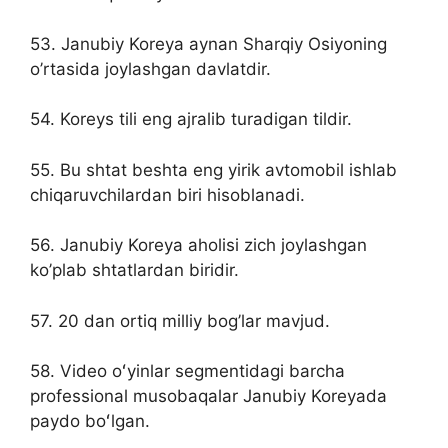
53. Janubiy Koreya aynan Sharqiy Osiyoning
o’rtasida joylashgan davlatdir.
54. Koreys tili eng ajralib turadigan tildir.
55. Bu shtat beshta eng yirik avtomobil ishlab
chiqaruvchilardan biri hisoblanadi.
56. Janubiy Koreya aholisi zich joylashgan
ko’plab shtatlardan biridir.
57. 20 dan ortiq milliy bog’lar mavjud.
58. Video oʻyinlar segmentidagi barcha
professional musobaqalar Janubiy Koreyada
paydo boʻlgan.