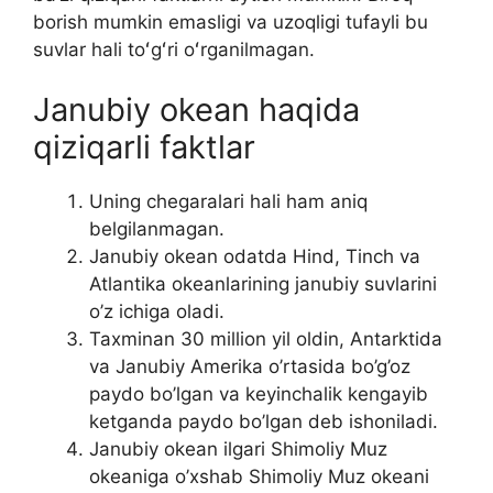
borish mumkin emasligi va uzoqligi tufayli bu
suvlar hali toʻgʻri oʻrganilmagan.
Janubiy okean haqida
qiziqarli faktlar
Uning chegaralari hali ham aniq
belgilanmagan.
Janubiy okean odatda Hind, Tinch va
Atlantika okeanlarining janubiy suvlarini
o’z ichiga oladi.
Taxminan 30 million yil oldin, Antarktida
va Janubiy Amerika o’rtasida bo’g’oz
paydo bo’lgan va keyinchalik kengayib
ketganda paydo bo’lgan deb ishoniladi.
Janubiy okean ilgari Shimoliy Muz
okeaniga o’xshab Shimoliy Muz okeani