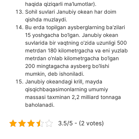
haqida qiziqarli ma’lumotlar).
Sohil suvlari Janubiy okean har doim
qishda muzlaydi.
Bu erda topilgan aysberglarning ba’zilari
15 yoshgacha bo’lgan. Janubiy okean
suvlarida bir vaqtning o’zida uzunligi 500
metrdan 180 kilometrgacha va eni yuzlab
metrdan o’nlab kilometrgacha bo’lgan
200 mingtagacha aysberg bo’lishi
mumkin, deb ishoniladi.
Janubiy okeandagi krill, mayda
qisqichbaqasimonlarning umumiy
massasi taxminan 2,2 milliard tonnaga
baholanadi.
3.5/5 - (2 votes)