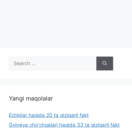
Search
for:
Yangi maqolalar
Echkilar haqida 20 ta qiziqarli fakt
Gvineya cho'chqalari haqida 33 ta qiziqarli fakt