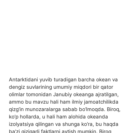
Antarktidani yuvib turadigan barcha okean va
dengiz suvlarining umumiy miqdori bir qator
olimlar tomonidan Janubiy okeanga ajratilgan,
ammo bu mavzu hali ham ilmiy jamoatchilikda
qizg’in munozaralarga sabab bo’lmoqda. Biroq,
ko’p hollarda, u hali ham alohida okeanda
izolyatsiya qilingan va shunga ko’ra, bu haqda
ba’zi qiziqarli faktlarni aytish mumkin. Biroq