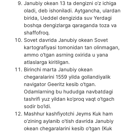
Janubiy okean 13 ta dengizni o’z ichiga
oladi, deb ishoniladi. Aytgancha, ulardan
birida, Ueddel dengizida suv Yerdagi
boshqa dengizlarga qaraganda toza va
shaffofroq.
Sovet davrida Janubiy okean Sovet
kartografiyasi tomonidan tan olinmagan,
ammo o’tgan asrning oxirida u yana
atlaslarga kiritilgan.
Birinchi marta Janubiy okean
chegaralarini 1559 yilda gollandiyalik
navigator Geeritz kesib o’tgan.
Odamlarning bu hududga navbatdagi
tashrifi yuz yildan ko’proq vaqt o’tgach
sodir bo’ldi.
Mashhur kashfiyotchi Jeyms Kuk ham
o’zining aylanib o’tish davrida Janubiy
okean chegaralarini kesib o’tgan (Kuk