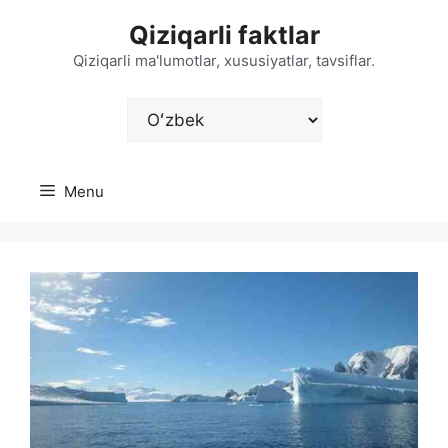
Skip
Qiziqarli faktlar
to
content
Qiziqarli ma'lumotlar, xususiyatlar, tavsiflar.
Choose
a
language
Menu