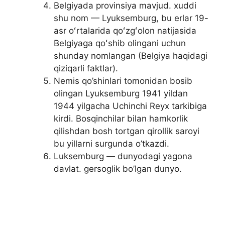
Belgiyada provinsiya mavjud. xuddi
shu nom — Lyuksemburg, bu erlar 19-
asr oʻrtalarida qoʻzgʻolon natijasida
Belgiyaga qoʻshib olingani uchun
shunday nomlangan (Belgiya haqidagi
qiziqarli faktlar).
Nemis qo’shinlari tomonidan bosib
olingan Lyuksemburg 1941 yildan
1944 yilgacha Uchinchi Reyx tarkibiga
kirdi. Bosqinchilar bilan hamkorlik
qilishdan bosh tortgan qirollik saroyi
bu yillarni surgunda o’tkazdi.
Luksemburg — dunyodagi yagona
davlat. gersoglik bo’lgan dunyo.