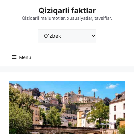
Skip
Qiziqarli faktlar
to
content
Qiziqarli ma'lumotlar, xususiyatlar, tavsiflar.
Choose
a
language
Menu