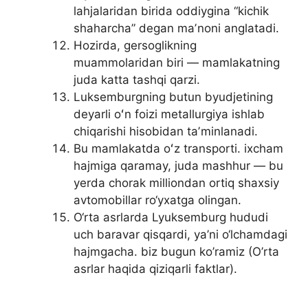
lahjalaridan birida oddiygina “kichik
shaharcha” degan maʼnoni anglatadi.
Hozirda, gersoglikning
muammolaridan biri — mamlakatning
juda katta tashqi qarzi.
Luksemburgning butun byudjetining
deyarli oʻn foizi metallurgiya ishlab
chiqarishi hisobidan taʼminlanadi.
Bu mamlakatda oʻz transporti. ixcham
hajmiga qaramay, juda mashhur — bu
yerda chorak milliondan ortiq shaxsiy
avtomobillar ro‘yxatga olingan.
O‘rta asrlarda Lyuksemburg hududi
uch baravar qisqardi, ya’ni o‘lchamdagi
hajmgacha. biz bugun ko’ramiz (O’rta
asrlar haqida qiziqarli faktlar).