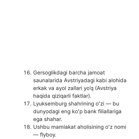
Gersoglikdagi barcha jamoat
saunalarida Avstriyadagi kabi alohida
erkak va ayol zallari yo’q (Avstriya
haqida qiziqarli faktlar).
Lyuksemburg shahrining oʻzi — bu
dunyodagi eng koʻp bank filiallariga
ega shahar.
Ushbu mamlakat aholisining oʻz nomi
— flyboy.