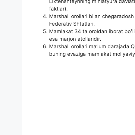
Lixtenshteynning miniatyura davlati
faktlar).
Marshall orollari bilan chegaradosh
Federativ Shtatlari.
Mamlakat 34 ta oroldan iborat boʻlib
esa marjon atollaridir.
Marshall orollari ma’lum darajada Q
buning evaziga mamlakat moliyaviy