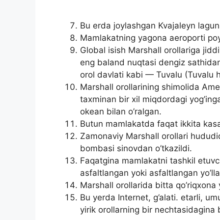
Bu erda joylashgan Kvajaleyn lagun
Mamlakatning yagona aeroporti poy
Global isish Marshall orollariga ji
eng baland nuqtasi dengiz sathidan
orol davlati kabi — Tuvalu (Tuvalu h
Marshall orollarining shimolida Amer
taxminan bir xil miqdordagi yog’in
okean bilan o’ralgan.
Butun mamlakatda faqat ikkita kas
Zamonaviy Marshall orollari hududid
bombasi sinovdan o’tkazildi.
Faqatgina mamlakatni tashkil etuvchi
asfaltlangan yoki asfaltlangan yo’ll
Marshall orollarida bitta qo’riqxona 
Bu yerda Internet, g’alati. etarli, 
yirik orollarning bir nechtasidagina 