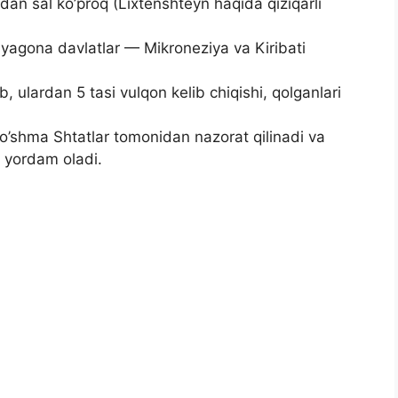
dan sal ko’proq (Lixtenshteyn haqida qiziqarli
 yagona davlatlar — Mikroneziya va Kiribati
, ulardan 5 tasi vulqon kelib chiqishi, qolganlari
o’shma Shtatlar tomonidan nazorat qilinadi va
 yordam oladi.