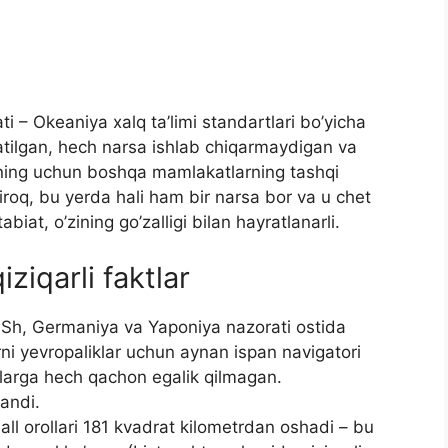
i – Okeaniya xalq ta’limi standartlari bo’yicha
atilgan, hech narsa ishlab chiqarmaydigan va
ning uchun boshqa mamlakatlarning tashqi
iroq, bu yerda hali ham bir narsa bor va u chet
biat, o’zining go’zalligi bilan hayratlanarli.
iziqarli faktlar
AQSh, Germaniya va Yaponiya nazorati ostida
rni yevropaliklar uchun aynan ispan navigatori
larga hech qachon egalik qilmagan.
landi.
 orollari 181 kvadrat kilometrdan oshadi – bu