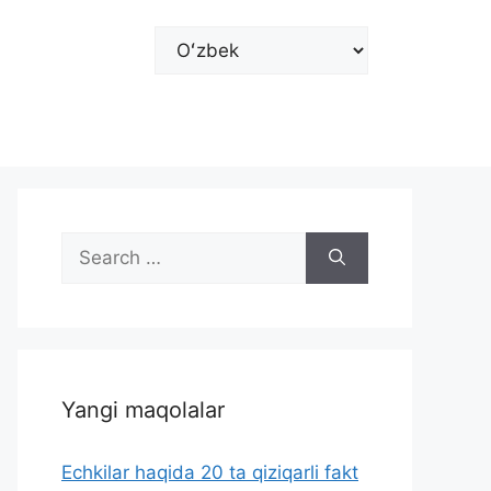
Choose
a
language
Search
for:
Yangi maqolalar
Echkilar haqida 20 ta qiziqarli fakt