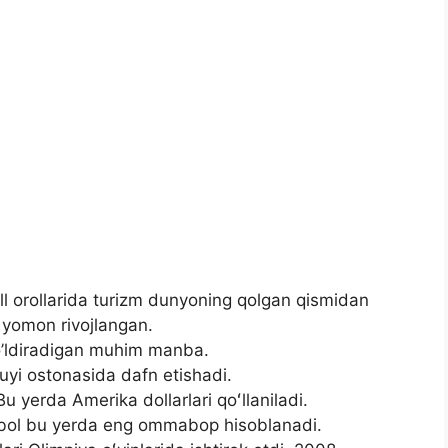
ll orollarida turizm dunyoning qolgan qismidan
 yomon rivojlangan.
o’ldiradigan muhim manba.
’z uyi ostonasida dafn etishadi.
u yerda Amerika dollarlari qoʻllaniladi.
tbol bu yerda eng ommabop hisoblanadi.