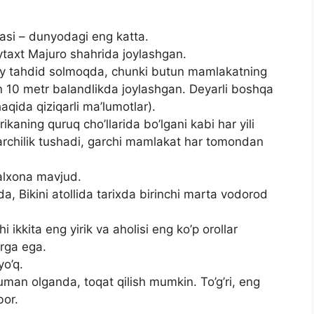
asi – dunyodagi eng katta.
taxt Majuro shahrida joylashgan.
ddiy tahdid solmoqda, chunki butun mamlakatning
 10 metr balandlikda joylashgan. Deyarli boshqa
aqida qiziqarli ma’lumotlar).
ikaning quruq cho’llarida bo’lgani kabi har yili
garchilik tushadi, garchi mamlakat har tomondan
alxona mavjud.
a, Bikini atollida tarixda birinchi marta vodorod
 ikkita eng yirik va aholisi eng ko’p orollar
arga ega.
yo’q.
umuman olganda, toqat qilish mumkin. To’g’ri, eng
bor.