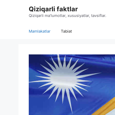
Skip
Qiziqarli faktlar
to
content
Qiziqarli ma'lumotlar, xususiyatlar, tavsiflar.
Mamlakatlar
Tabiat