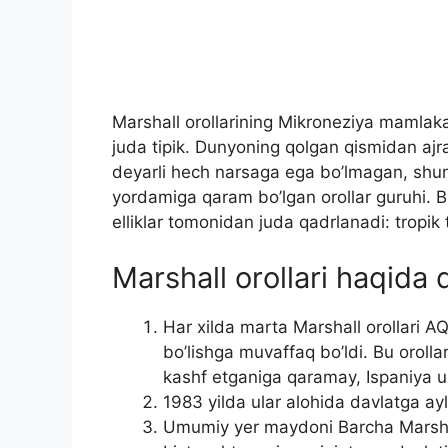
Marshall orollarining Mikroneziya mamlakat
juda tipik. Dunyoning qolgan qismidan ajr
deyarli hech narsaga ega bo’lmagan, shu
yordamiga qaram bo’lgan orollar guruhi. B
elliklar tomonidan juda qadrlanadi: tropik ta
Marshall orollari haqida q
Har xilda marta Marshall orollari 
bo’lishga muvaffaq bo’ldi. Bu orolla
kashf etganiga qaramay, Ispaniya u
1983 yilda ular alohida davlatga ay
Umumiy yer maydoni Barcha Marshall