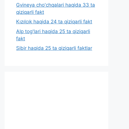
Gvineya cho'chqalari haqida 33 ta
qiziqarli fakt
Kızılcık haqida 24 ta qiziqarli fakt
Alp tog'lari haqida 25 ta qiziqarli
fakt
Sibir haqida 25 ta qiziqarli faktlar