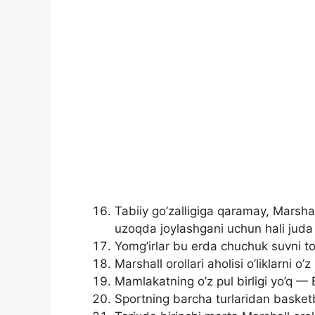
Tabiiy go’zalligiga qaramay, Marsha
uzoqda joylashgani uchun hali juda
Yomg’irlar bu erda chuchuk suvni t
Marshall orollari aholisi o’liklarni o
Mamlakatning o’z pul birligi yo’q — B
Sportning barcha turlaridan baske