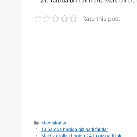
Tarixda birinchi marta Marshall oroll
Rate this post
Categories
Mamlakatlar
13 Samoa haqida qiziqarli faktlar
Maldiv orollari haqida 24 ta qiziqarli fakt