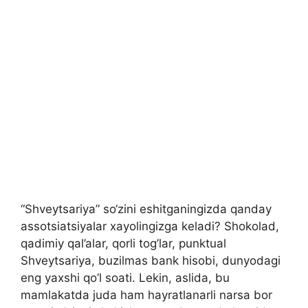
“Shveytsariya” so‘zini eshitganingizda qanday
assotsiatsiyalar xayolingizga keladi? Shokolad,
qadimiy qal’alar, qorli tog’lar, punktual
Shveytsariya, buzilmas bank hisobi, dunyodagi
eng yaxshi qo’l soati. Lekin, aslida, bu
mamlakatda juda ham hayratlanarli narsa bor