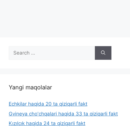
Search
for:
Yangi maqolalar
Echkilar haqida 20 ta qiziqarli fakt
Gvineya cho'chqalari haqida 33 ta qiziqarli fakt
Kızılcık haqida 24 ta qiziqarli fakt