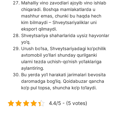
Mahalliy vino zavodlari ajoyib vino ishlab
chiqaradi. Boshqa mamlakatlarda u
mashhur emas, chunki bu haqda hech
kim bilmaydi – Shveytsariyaliklar uni
eksport qilmaydi.
Shveytsariya shaharlarida uysiz hayvonlar
yo’q.
Urush bo’lsa, Shveytsariyadagi ko’pchilik
avtomobil yo’llari shunday qurilganki
ularni tezda uchish-qo‘nish yo‘laklariga
aylantiring.
Bu yerda yo‘l harakati jarimalari bevosita
daromadga bog‘liq. Qoidabuzar qancha
ko‘p pul topsa, shuncha ko‘p to‘laydi.
4.4/5 - (5 votes)