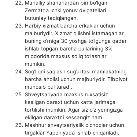
Mahalliy shaharlardan biri bo’lgan
Zermatda ichki yonuv dvigatellari
butunlay taqiqlangan.
Harbiy xizmat barcha erkaklar uchun
majburiydir. Xizmat qilishni istamaganlar
buning o’rniga 30 yoshga to’lgunga qadar
ishlab topgan barcha pullarining 3%
miqdorida maxsus soliq to’lashlari
mumkin.
Sog’liqni saqlash sug’urtasi mamlakatning
barcha aholisi uchun majburiydir. Tibbiyot
munosib pul turadi.
Shveytsariyada maxsus ruxsatisiz
kesilgan daraxt uchun katta jarimaga
tortilishi mumkin. Agar siz o’z yeringizga
ekilgan daraxtni kessangiz ham.
Mashhur shveytsariyalik pichoqlar uchun
tirgaklar Yaponiyada ishlab chiqariladi.