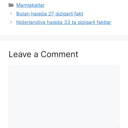
Categories
Mamlakatlar
Butan haqida 27 qiziqarli fakt
Niderlandiya haqida 33 ta qiziqarli faktlar
Leave a Comment
Comment