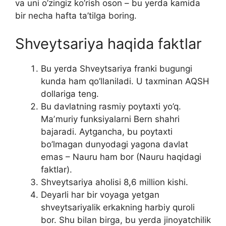
va uni o’zingiz ko’rish oson – bu yerda kamida
bir necha hafta ta’tilga boring.
Shveytsariya haqida faktlar
Bu yerda Shveytsariya franki bugungi
kunda ham qo’llaniladi. U taxminan AQSH
dollariga teng.
Bu davlatning rasmiy poytaxti yo’q.
Maʼmuriy funksiyalarni Bern shahri
bajaradi. Aytgancha, bu poytaxti
bo’lmagan dunyodagi yagona davlat
emas – Nauru ham bor (Nauru haqidagi
faktlar).
Shveytsariya aholisi 8,6 million kishi.
Deyarli har bir voyaga yetgan
shveytsariyalik erkakning harbiy quroli
bor. Shu bilan birga, bu yerda jinoyatchilik