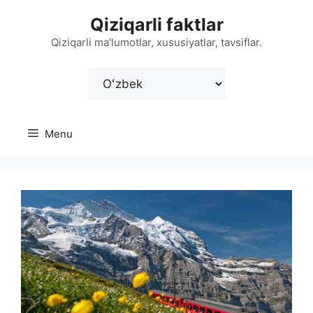
Skip
Qiziqarli faktlar
to
content
Qiziqarli ma'lumotlar, xususiyatlar, tavsiflar.
Choose
a
language
Menu