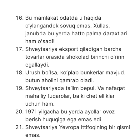
Bu mamlakat odatda u haqida
o’ylangandek sovuq emas. Xullas,
janubda bu yerda hatto palma daraxtlari
ham oʻsadi!
Shveytsariya eksport qiladigan barcha
tovarlar orasida shokolad birinchi oʻrinni
egallaydi.
Urush boʻlsa, koʻplab bunkerlar mavjud.
butun aholini qamrab oladi.
Shveytsariyada ta’lim bepul. Va nafaqat
mahalliy fuqarolar, balki chet elliklar
uchun ham.
1971 yilgacha bu yerda ayollar ovoz
berish huquqiga ega emas edi.
Shveytsariya Yevropa Ittifoqining bir qismi
emas.