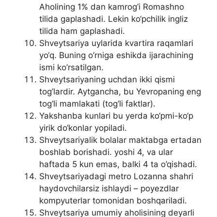
Aholining 1% dan kamrog’i Romashno
tilida gaplashadi. Lekin ko‘pchilik ingliz
tilida ham gaplashadi.
Shveytsariya uylarida kvartira raqamlari
yo‘q. Buning o’rniga eshikda ijarachining
ismi ko’rsatilgan.
Shveytsariyaning uchdan ikki qismi
tog’lardir. Aytgancha, bu Yevropaning eng
tog‘li mamlakati (tog‘li faktlar).
Yakshanba kunlari bu yerda ko‘pmi-ko‘p
yirik do‘konlar yopiladi.
Shveytsariyalik bolalar maktabga ertadan
boshlab borishadi. yoshi 4, va ular
haftada 5 kun emas, balki 4 ta o’qishadi.
Shveytsariyadagi metro Lozanna shahri
haydovchilarsiz ishlaydi – poyezdlar
kompyuterlar tomonidan boshqariladi.
Shveytsariya umumiy aholisining deyarli