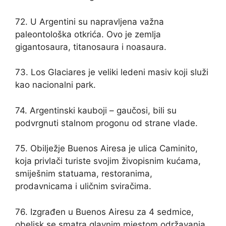
72. U Argentini su napravljena važna
paleontološka otkrića. Ovo je zemlja
gigantosaura, titanosaura i noasaura.
73. Los Glaciares je veliki ledeni masiv koji služi
kao nacionalni park.
74. Argentinski kauboji – gaučosi, bili su
podvrgnuti stalnom progonu od strane vlade.
75. Obilježje Buenos Airesa je ulica Caminito,
koja privlači turiste svojim živopisnim kućama,
smiješnim statuama, restoranima,
prodavnicama i uličnim sviračima.
76. Izgrađen u Buenos Airesu za 4 sedmice,
obelisk se smatra glavnim mjestom održavanja