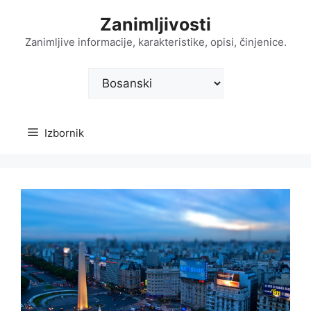
Preskoči
Zanimljivosti
na
sadržaj
Zanimljive informacije, karakteristike, opisi, činjenice.
Odaberite
jezik
Izbornik