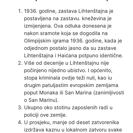
1936. godine, zastava Lihtenštajna je
postavljena na zastavu. kneževina je
izmijenjena. Ova odluka donesena je
nakon sramote koja se dogodila na
Olimpijskim igrama 1936. godine, kada je
odjednom postalo jasno da su zastave
Lihtenštajna i Haićana potpuno identične.
Više od decenije u Lihtenštajnu nije
počinjeno nijedno ubistvo. I općenito,
stopa kriminala ovdje teži nuli, kao iu
drugim patuljastim evropskim zemljama
poput Monaka ili San Marina (zanimljivosti
o San Marinu).
Ukupno oko stotinu zaposlenih radi u
policiji ove zemlje.
U prosjeku, manje od deset zatvorenika
izdržava kaznu u lokalnom zatvoru svake