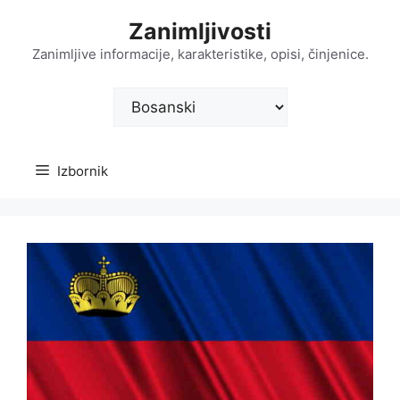
Preskoči
Zanimljivosti
na
sadržaj
Zanimljive informacije, karakteristike, opisi, činjenice.
Odaberite
jezik
Izbornik