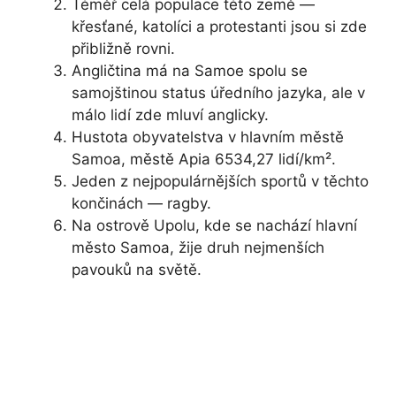
Téměř celá populace této země —
křesťané, katolíci a protestanti jsou si zde
přibližně rovni.
Angličtina má na Samoe spolu se
samojštinou status úředního jazyka, ale v
málo lidí zde mluví anglicky.
Hustota obyvatelstva v hlavním městě
Samoa, městě Apia 6534,27 lidí/km².
Jeden z nejpopulárnějších sportů v těchto
končinách — ragby.
Na ostrově Upolu, kde se nachází hlavní
město Samoa, žije druh nejmenších
pavouků na světě.