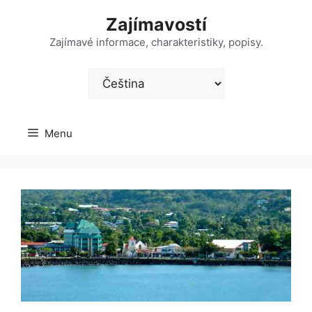
Přeskočit
Zajímavostí
na
obsah
Zajímavé informace, charakteristiky, popisy.
Zvolte
jazyk
Menu