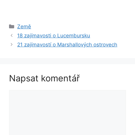
Rubriky
Země
18 zajímavosti o Lucembursku
21 zajímavostí o Marshallových ostrovech
Napsat komentář
Komentář