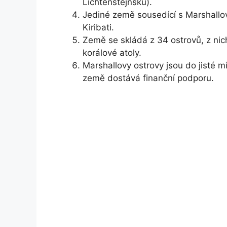
Lichtenštejnsku).
Jediné země sousedící s Marshallov
Kiribati.
Země se skládá z 34 ostrovů, z nic
korálové atoly.
Marshallovy ostrovy jsou do jisté m
země dostává finanční podporu.