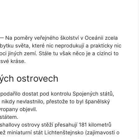
 Na poměry veřejného školství v Oceánii zcela
ytku světa, které nic neprodukují a prakticky nic
ci jiných zemí. Stále tu však něco je a cizinci to
 své kráse.
vých ostrovech
 podařilo dostat pod kontrolu Spojených států,
ikdy nevlastnilo, přestože to byl španělský
ropany objevil.
státem.
allovy ostrovy stěží přesahují 181 kilometrů
ež miniaturní stát Lichtenštejnsko (zajimavosti o