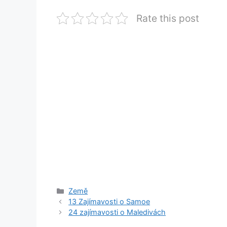
Rate this post
Rubriky
Země
13 Zajímavosti o Samoe
24 zajímavosti o Maledivách