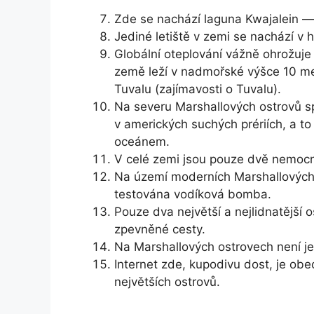
Zde se nachází laguna Kwajalein — 
Jediné letiště v zemi se nachází v
Globální oteplování vážně ohrožuje
země leží v nadmořské výšce 10 me
Tuvalu (zajímavosti o Tuvalu).
Na severu Marshallových ostrovů sp
v amerických suchých prériích, a to
oceánem.
V celé zemi jsou pouze dvě nemocn
Na území moderních Marshallových os
testována vodíková bomba.
Pouze dva největší a nejlidnatější 
zpevněné cesty.
Na Marshallových ostrovech není je
Internet zde, kupodivu dost, je obe
největších ostrovů.