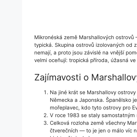
Mikronéská země Marshallových ostrovů —
typická. Skupina ostrovů izolovaných od zb
nemají, a proto jsou závislé na vnější pomo
velmi oceňují: tropická příroda, úžasná ve
Zajímavosti o Marshallo
Na jiné krát se Marshallovy ostrovy
Německa a Japonska. Španělsko je n
mořeplavec, kdo tyto ostrovy pro Ev
V roce 1983 se staly samostatným 
Celková rozloha země všechny Marsh
čtverečních — to je jen o málo víc n