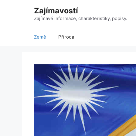
Přeskočit
Zajímavostí
na
obsah
Zajímavé informace, charakteristiky, popisy.
Země
Příroda