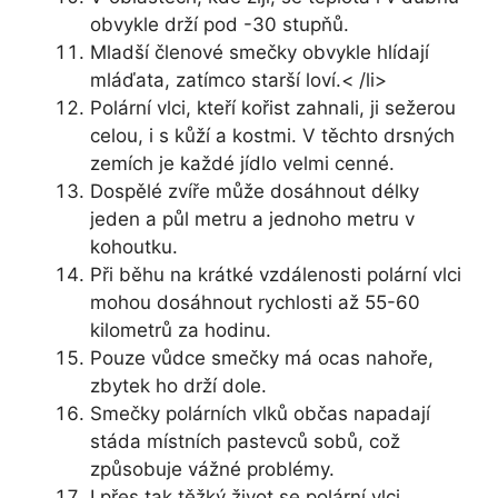
obvykle drží pod -30 stupňů.
Mladší členové smečky obvykle hlídají
mláďata, zatímco starší loví.< /li>
Polární vlci, kteří kořist zahnali, ji sežerou
celou, i s kůží a kostmi. V těchto drsných
zemích je každé jídlo velmi cenné.
Dospělé zvíře může dosáhnout délky
jeden a půl metru a jednoho metru v
kohoutku.
Při běhu na krátké vzdálenosti polární vlci
mohou dosáhnout rychlosti až 55-60
kilometrů za hodinu.
Pouze vůdce smečky má ocas nahoře,
zbytek ho drží dole.
Smečky polárních vlků občas napadají
stáda místních pastevců sobů, což
způsobuje vážné problémy.
I přes tak těžký život se polární vlci