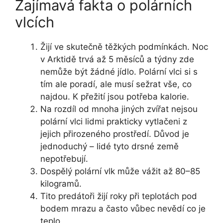
Zajímavá fakta o polárních
vlcích
Žijí ve skutečně těžkých podmínkách. Noc
v Arktidě trvá až 5 měsíců a týdny zde
nemůže být žádné jídlo. Polární vlci si s
tím ale poradí, ale musí sežrat vše, co
najdou. K přežití jsou potřeba kalorie.
Na rozdíl od mnoha jiných zvířat nejsou
polární vlci lidmi prakticky vytlačeni z
jejich přirozeného prostředí. Důvod je
jednoduchý – lidé tyto drsné země
nepotřebují.
Dospělý polární vlk může vážit až 80–85
kilogramů.
Tito predátoři žijí roky při teplotách pod
bodem mrazu a často vůbec nevědí co je
teplo.