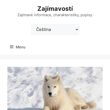
Přeskočit
Zajímavostí
na
obsah
Zajímavé informace, charakteristiky, popisy.
Zvolte
jazyk
Menu