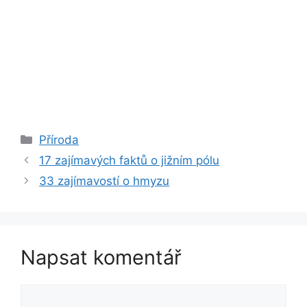
Rubriky
Příroda
17 zajímavých faktů o jižním pólu
33 zajímavostí o hmyzu
Napsat komentář
Komentář