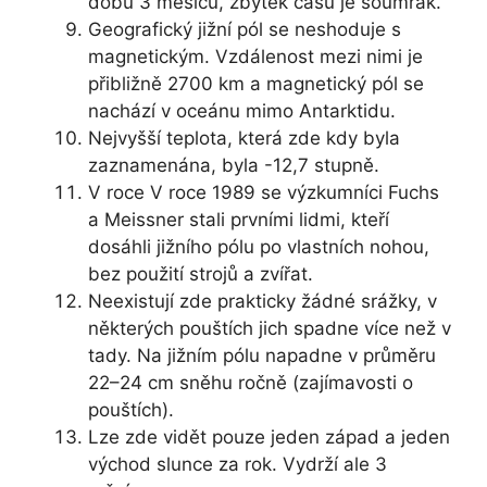
dobu 3 měsíců, zbytek času je soumrak.
Geografický jižní pól se neshoduje s
magnetickým. Vzdálenost mezi nimi je
přibližně 2700 km a magnetický pól se
nachází v oceánu mimo Antarktidu.
Nejvyšší teplota, která zde kdy byla
zaznamenána, byla -12,7 stupně.
V roce V roce 1989 se výzkumníci Fuchs
a Meissner stali prvními lidmi, kteří
dosáhli jižního pólu po vlastních nohou,
bez použití strojů a zvířat.
Neexistují zde prakticky žádné srážky, v
některých pouštích jich spadne více než v
tady. Na jižním pólu napadne v průměru
22–24 cm sněhu ročně (zajímavosti o
pouštích).
Lze zde vidět pouze jeden západ a jeden
východ slunce za rok. Vydrží ale 3