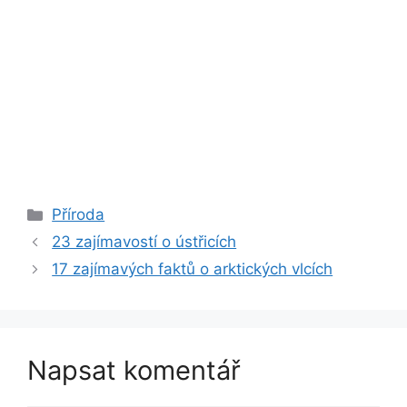
Rubriky
Příroda
23 zajímavostí o ústřicích
17 zajímavých faktů o arktických vlcích
Napsat komentář