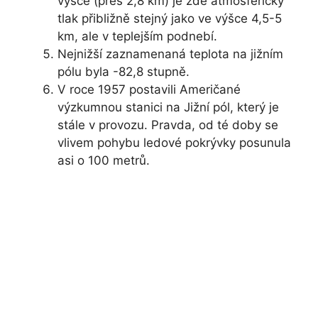
výšce (přes 2,8 km) je zde atmosférický
tlak přibližně stejný jako ve výšce 4,5-5
km, ale v teplejším podnebí.
Nejnižší zaznamenaná teplota na jižním
pólu byla -82,8 stupně.
V roce 1957 postavili Američané
výzkumnou stanici na Jižní pól, který je
stále v provozu. Pravda, od té doby se
vlivem pohybu ledové pokrývky posunula
asi o 100 metrů.