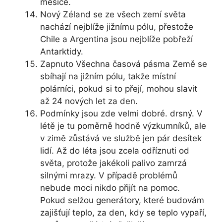
měsíce.
Nový Zéland se ze všech zemí světa
nachází nejblíže jižnímu pólu, přestože
Chile a Argentina jsou nejblíže pobřeží
Antarktidy.
Zapnuto Všechna časová pásma Země se
sbíhají na jižním pólu, takže místní
polárníci, pokud si to přejí, mohou slavit
až 24 nových let za den.
Podmínky jsou zde velmi dobré. drsný. V
létě je tu poměrně hodně výzkumníků, ale
v zimě zůstává ve službě jen pár desítek
lidí. Až do léta jsou zcela odříznuti od
světa, protože jakékoli palivo zamrzá
silnými mrazy. V případě problémů
nebude moci nikdo přijít na pomoc.
Pokud selžou generátory, které budovám
zajišťují teplo, za den, kdy se teplo vypaří,