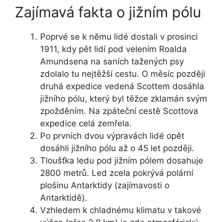
Zajímavá fakta o jižním pólu
Poprvé se k němu lidé dostali v prosinci
1911, kdy pět lidí pod velením Roalda
Amundsena na saních tažených psy
zdolalo tu nejtěžší cestu. O měsíc později
druhá expedice vedená Scottem dosáhla
jižního pólu, který byl těžce zklamán svým
zpožděním. Na zpáteční cestě Scottova
expedice celá zemřela.
Po prvních dvou výpravách lidé opět
dosáhli jižního pólu až o 45 let později.
Tloušťka ledu pod jižním pólem dosahuje
2800 metrů. Led zcela pokrývá polární
plošinu Antarktidy (zajímavosti o
Antarktidě).
Vzhledem k chladnému klimatu v takové