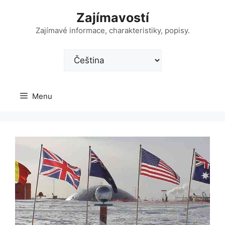
Přeskočit
Zajímavostí
na
obsah
Zajímavé informace, charakteristiky, popisy.
Zvolte
jazyk
Menu