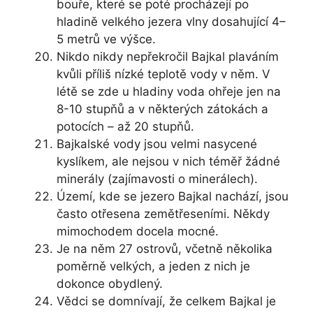
bouře, které se poté procházejí po
hladině velkého jezera vlny dosahující 4–
5 metrů ve výšce.
Nikdo nikdy nepřekročil Bajkal plaváním
kvůli příliš nízké teplotě vody v něm. V
létě se zde u hladiny voda ohřeje jen na
8-10 stupňů a v některých zátokách a
potocích – až 20 stupňů.
Bajkalské vody jsou velmi nasycené
kyslíkem, ale nejsou v nich téměř žádné
minerály (zajímavosti o minerálech).
Území, kde se jezero Bajkal nachází, jsou
často otřesena zemětřeseními. Někdy
mimochodem docela mocné.
Je na něm 27 ostrovů, včetně několika
poměrně velkých, a jeden z nich je
dokonce obydlený.
Vědci se domnívají, že celkem Bajkal je