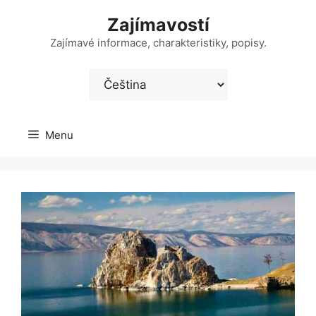
Přeskočit
Zajímavostí
na
obsah
Zajímavé informace, charakteristiky, popisy.
Zvolte
jazyk
Menu