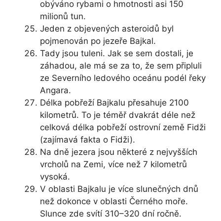
obýváno rybami o hmotnosti asi 150
milionů tun.
Jeden z objevených asteroidů byl
pojmenován po jezeře Bajkal.
Tady jsou tuleni. Jak se sem dostali, je
záhadou, ale má se za to, že sem připluli
ze Severního ledového oceánu podél řeky
Angara.
Délka pobřeží Bajkalu přesahuje 2100
kilometrů. To je téměř dvakrát déle než
celková délka pobřeží ostrovní země Fidži
(zajímavá fakta o Fidži).
Na dně jezera jsou některé z nejvyšších
vrcholů na Zemi, více než 7 kilometrů
vysoká.
V oblasti Bajkalu je více slunečných dnů
než dokonce v oblasti Černého moře.
Slunce zde svítí 310–320 dní ročně.