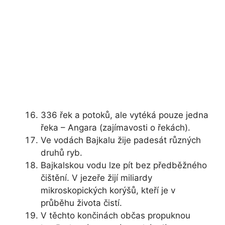
336 řek a potoků, ale vytéká pouze jedna
řeka – Angara (zajímavosti o řekách).
Ve vodách Bajkalu žije padesát různých
druhů ryb.
Bajkalskou vodu lze pít bez předběžného
čištění. V jezeře žijí miliardy
mikroskopických korýšů, kteří je v
průběhu života čistí.
V těchto končinách občas propuknou