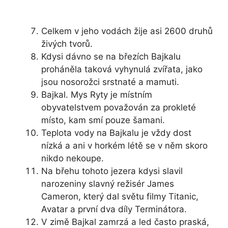
Celkem v jeho vodách žije asi 2600 druhů
živých tvorů.
Kdysi dávno se na březích Bajkalu
proháněla taková vyhynulá zvířata, jako
jsou nosorožci srstnaté a mamuti.
Bajkal. Mys Ryty je místním
obyvatelstvem považován za prokleté
místo, kam smí pouze šamani.
Teplota vody na Bajkalu je vždy dost
nízká a ani v horkém létě se v něm skoro
nikdo nekoupe.
Na břehu tohoto jezera kdysi slavil
narozeniny slavný režisér James
Cameron, který dal světu filmy Titanic,
Avatar a první dva díly Terminátora.
V zimě Bajkal zamrzá a led často praská,