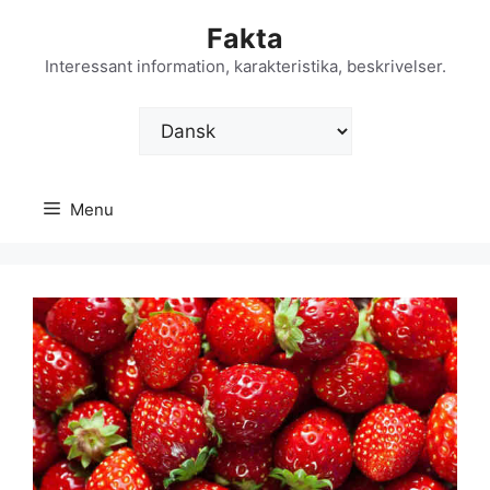
Hop
Fakta
til
indhold
Interessant information, karakteristika, beskrivelser.
Vælg
sprog
Menu