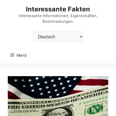
Zum
Interessante Fakten
Inhalt
springen
Interessante Informationen, Eigenschaften,
Beschreibungen.
Sprache
auswählen
Menü