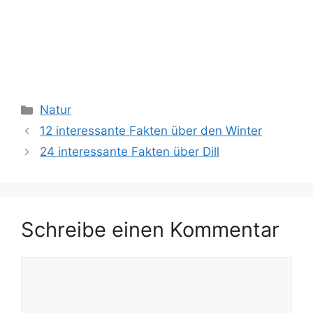
Kategorien
Natur
12 interessante Fakten über den Winter
24 interessante Fakten über Dill
Schreibe einen Kommentar
Kommentar