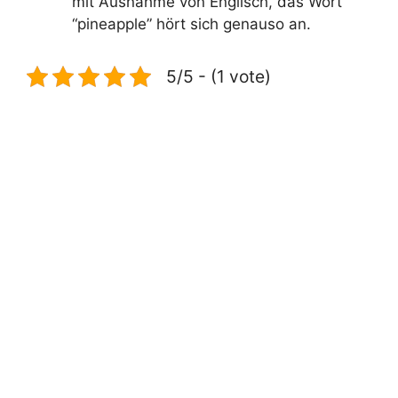
mit Ausnahme von Englisch, das Wort
“pineapple” hört sich genauso an.
5/5 - (1 vote)