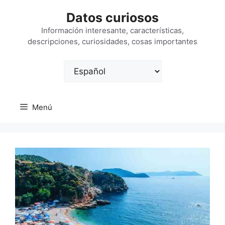
Saltar
Datos curiosos
al
contenido
Información interesante, características,
descripciones, curiosidades, cosas importantes
Elegir
un
idioma
Menú