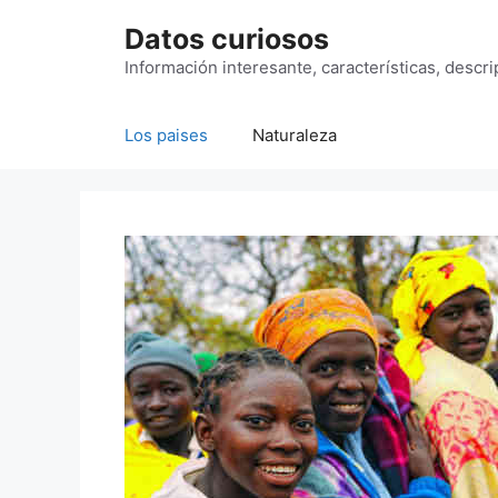
Saltar
Datos curiosos
al
contenido
Información interesante, características, descr
Los paises
Naturaleza