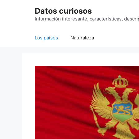
Saltar
Datos curiosos
al
contenido
Información interesante, características, descr
Los paises
Naturaleza