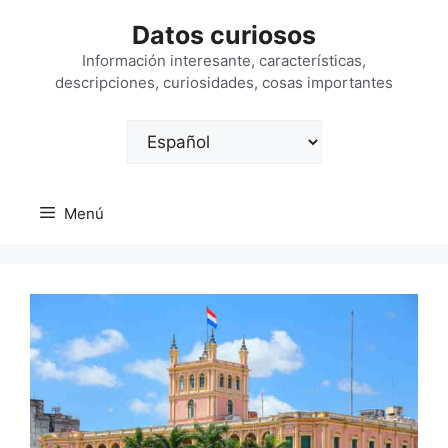
Saltar
Datos curiosos
al
contenido
Información interesante, características,
descripciones, curiosidades, cosas importantes
Elegir
un
idioma
Menú