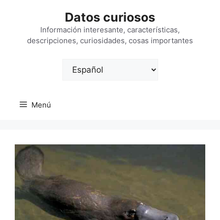
Saltar
Datos curiosos
al
contenido
Información interesante, características,
descripciones, curiosidades, cosas importantes
Elegir
un
idioma
Menú