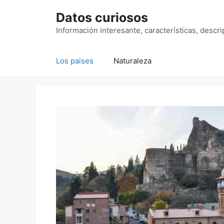
Saltar
Datos curiosos
al
contenido
Información interesante, características, descr
Los paises
Naturaleza