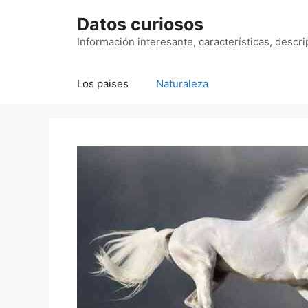
Saltar
Datos curiosos
al
contenido
Información interesante, características, descr
Los paises
Naturaleza