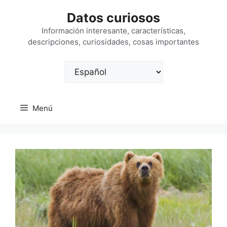
Saltar
Datos curiosos
al
contenido
Información interesante, características,
descripciones, curiosidades, cosas importantes
Elegir
un
idioma
Menú