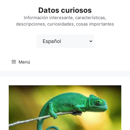
Saltar
Datos curiosos
al
contenido
Información interesante, características,
descripciones, curiosidades, cosas importantes
Elegir
un
idioma
Menú