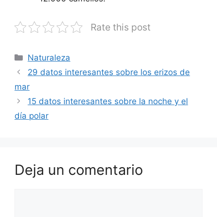
Rate this post
Categorías
Naturaleza
29 datos interesantes sobre los erizos de
mar
15 datos interesantes sobre la noche y el
día polar
Deja un comentario
Comentario