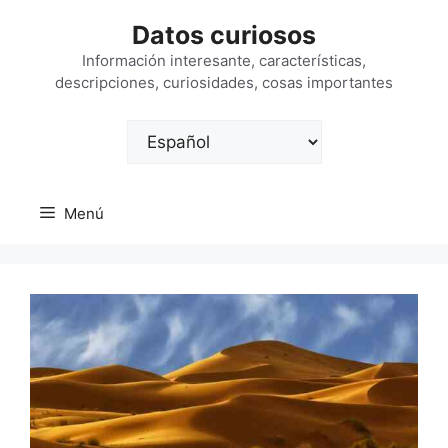
Saltar
Datos curiosos
al
contenido
Información interesante, características,
descripciones, curiosidades, cosas importantes
Elegir
un
idioma
Menú